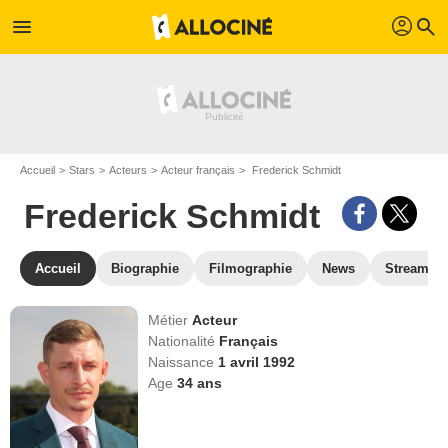
profil
menu
search
Accueil
Stars
Acteurs
Acteur français
Frederick Schmidt
Frederick Schmidt
Accueil
Biographie
Filmographie
News
Streamin
Métier
Acteur
Nationalité
Français
Naissance
1 avril 1992
Age
34
ans