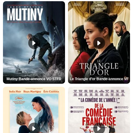
Mutiny Bande-annonce VO STFR
Le Triangle d'or Bande-annonce VF