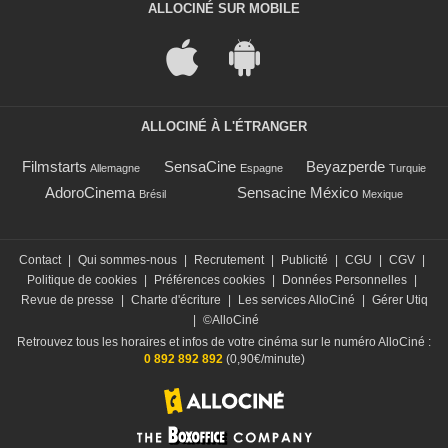
ALLOCINÉ SUR MOBILE
ALLOCINÉ À L'ÉTRANGER
Filmstarts
SensaCine
Beyazperde
Allemagne
Espagne
Turquie
AdoroCinema
Sensacine México
Brésil
Mexique
Contact
|
Qui sommes-nous
|
Recrutement
|
Publicité
|
CGU
|
CGV
|
Politique de cookies
|
Préférences cookies
|
Données Personnelles
|
Revue de presse
|
Charte d'écriture
|
Les services AlloCiné
|
Gérer Utiq
|
©AlloCiné
Retrouvez tous les horaires et infos de votre cinéma sur le numéro AlloCiné :
0 892 892 892
(0,90€/minute)