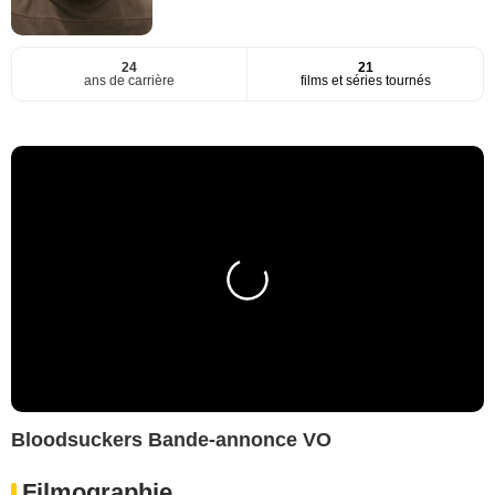
24
21
ans de carrière
films et séries tournés
Bloodsuckers Bande-annonce VO
Filmographie