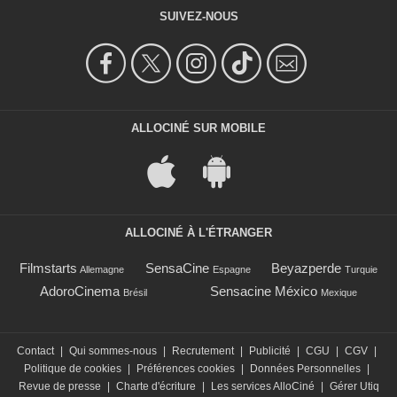
SUIVEZ-NOUS
ALLOCINÉ SUR MOBILE
ALLOCINÉ À L'ÉTRANGER
Filmstarts
SensaCine
Beyazperde
Allemagne
Espagne
Turquie
AdoroCinema
Sensacine México
Brésil
Mexique
Contact
|
Qui sommes-nous
|
Recrutement
|
Publicité
|
CGU
|
CGV
|
Politique de cookies
|
Préférences cookies
|
Données Personnelles
|
Revue de presse
|
Charte d'écriture
|
Les services AlloCiné
|
Gérer Utiq