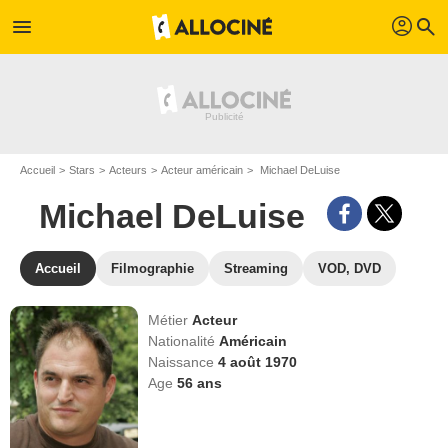
profil
menu
search
Accueil
Stars
Acteurs
Acteur américain
Michael DeLuise
Michael DeLuise
Accueil
Filmographie
Streaming
VOD, DVD
Métier
Acteur
Nationalité
Américain
Naissance
4 août 1970
Age
56
ans