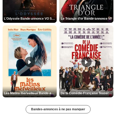
L'Odyssée Bande-annonce VO STFR
Le Triangle d'or Bande-annonce VF
Les Matins merveilleux Bande-annonce VF
De la Comédie-Française Teaser VF
Bandes-annonces à ne pas manquer