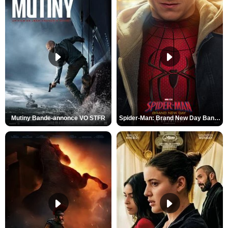
Mutiny Bande-annonce VO STFR
Spider-Man: Brand New Day Bande-annonce VO STFR