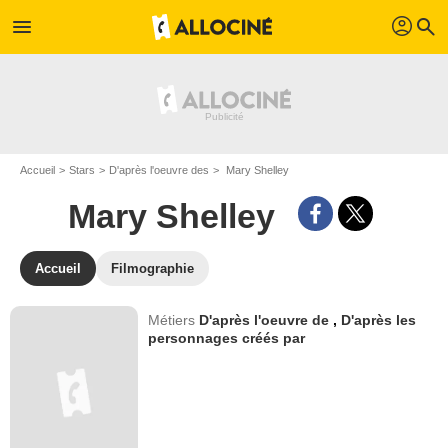
profil
menu
search
Accueil
Stars
D'après l'oeuvre des
Mary Shelley
Mary Shelley
Accueil
Filmographie
Métiers
D'après l'oeuvre de
,
D'après les
personnages créés par