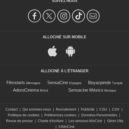
SUIVEZ-NOUS
ALLOCINÉ SUR MOBILE
ALLOCINÉ À L'ÉTRANGER
Filmstarts
SensaCine
Beyazperde
Allemagne
Espagne
Turquie
AdoroCinema
Sensacine México
Brésil
Mexique
Contact
|
Qui sommes-nous
|
Recrutement
|
Publicité
|
CGU
|
CGV
|
Politique de cookies
|
Préférences cookies
|
Données Personnelles
|
Revue de presse
|
Charte d'écriture
|
Les services AlloCiné
|
Gérer Utiq
|
©AlloCiné