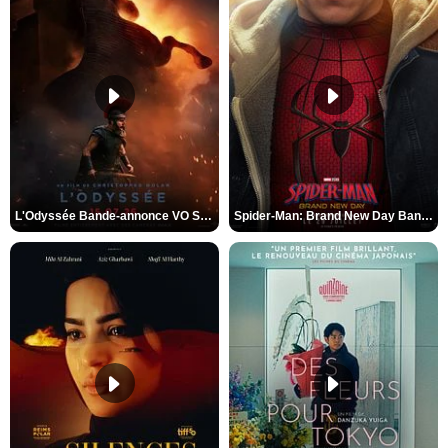
L'Odyssée Bande-annonce VO STFR
Spider-Man: Brand New Day Bande-annonce VO STFR