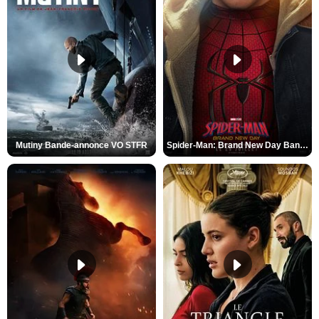
Mutiny Bande-annonce VO STFR
Spider-Man: Brand New Day Bande-annonce VO STFR