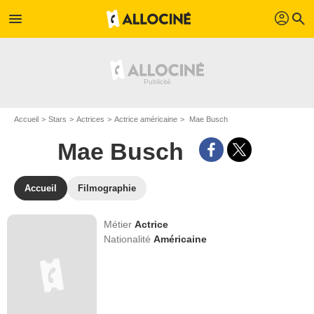
profil
menu
search
Accueil
Stars
Actrices
Actrice américaine
Mae Busch
Mae Busch
Accueil
Filmographie
Métier
Actrice
Nationalité
Américaine