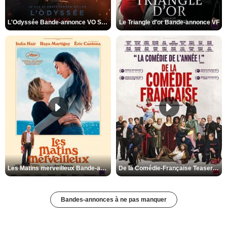
L'Odyssée Bande-annonce VO STFR
Le Triangle d'or Bande-annonce VF
Les Matins merveilleux Bande-annonce VF
De la Comédie-Française Teaser VF
Bandes-annonces à ne pas manquer