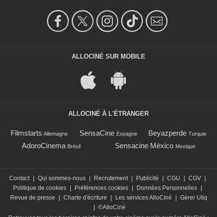
ALLOCINÉ SUR MOBILE
ALLOCINÉ À L'ÉTRANGER
Filmstarts
SensaCine
Beyazperde
Allemagne
Espagne
Turquie
AdoroCinema
Sensacine México
Brésil
Mexique
Contact
|
Qui sommes-nous
|
Recrutement
|
Publicité
|
CGU
|
CGV
|
Politique de cookies
|
Préférences cookies
|
Données Personnelles
|
Revue de presse
|
Charte d'écriture
|
Les services AlloCiné
|
Gérer Utiq
|
©AlloCiné