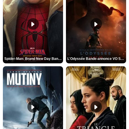
Spider-Man: Brand New Day Bande-annonce VO STFR
L'Odyssée Bande-annonce VO STFR