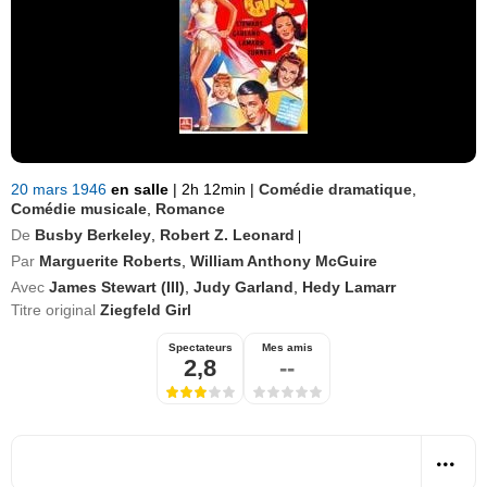
20 mars 1946
en salle
|
2h 12min
|
Comédie dramatique
,
Comédie musicale
,
Romance
De
Busby Berkeley
,
Robert Z. Leonard
|
Par
Marguerite Roberts
,
William Anthony McGuire
Avec
James Stewart (III)
,
Judy Garland
,
Hedy Lamarr
Titre original
Ziegfeld Girl
Spectateurs
Mes amis
2,8
--