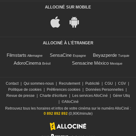
ALLOCINÉ SUR MOBILE
ALLOCINÉ À L'ÉTRANGER
Filmstarts
SensaCine
Beyazperde
Allemagne
Espagne
Turquie
AdoroCinema
Sensacine México
Brésil
Mexique
Contact
|
Qui sommes-nous
|
Recrutement
|
Publicité
|
CGU
|
CGV
|
Politique de cookies
|
Préférences cookies
|
Données Personnelles
|
Revue de presse
|
Charte d'écriture
|
Les services AlloCiné
|
Gérer Utiq
|
©AlloCiné
Retrouvez tous les horaires et infos de votre cinéma sur le numéro AlloCiné :
0 892 892 892
(0,90€/minute)