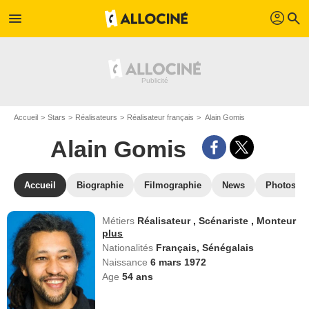
profil
menu
search
Accueil
Stars
Réalisateurs
Réalisateur français
Alain Gomis
Alain Gomis
Accueil
Biographie
Filmographie
News
Photos
Métiers
Réalisateur
,
Scénariste
,
Monteur
plus
Nationalités
Français,
Sénégalais
Naissance
6 mars 1972
Age
54
ans