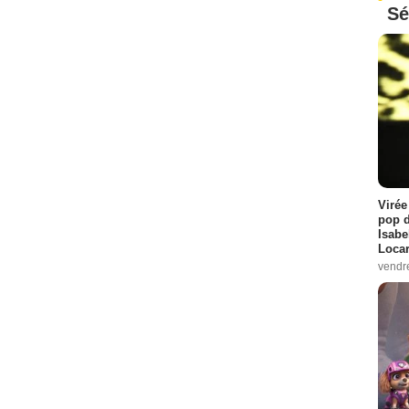
Sé
Virée
pop d
Isabe
Loca
vendr