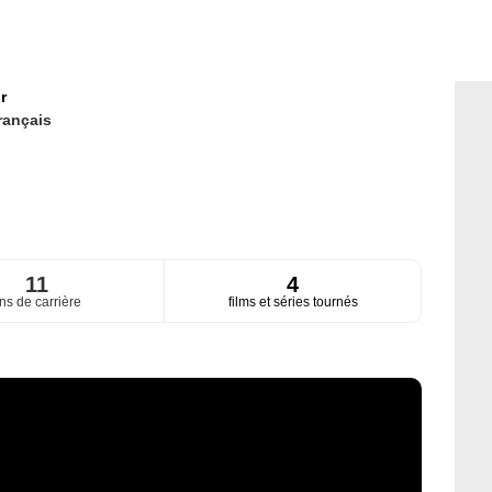
r
rançais
11
4
ns de carrière
films et séries tournés