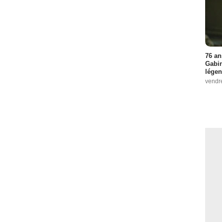
76 an
Gabin
légen
vendr