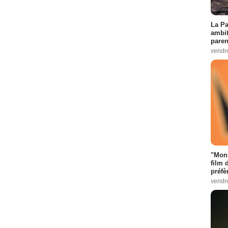
La Pa
ambit
paren
vendr
"Mon 
film 
préfè
vendr