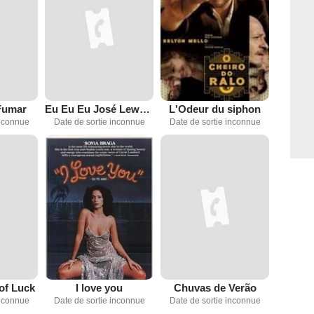
Fumar
Eu Eu Eu José Lewgoy
L'Odeur du siphon
inconnue
Date de sortie inconnue
Date de sortie inconnue
of Luck
I love you
Chuvas de Verão
inconnue
Date de sortie inconnue
Date de sortie inconnue