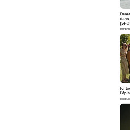
Demai
dans 
[SPO
mercr
Ici t
l'épi
mercr