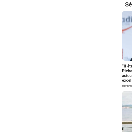
Sé
"Il é
Richa
acteu
excel
mercr