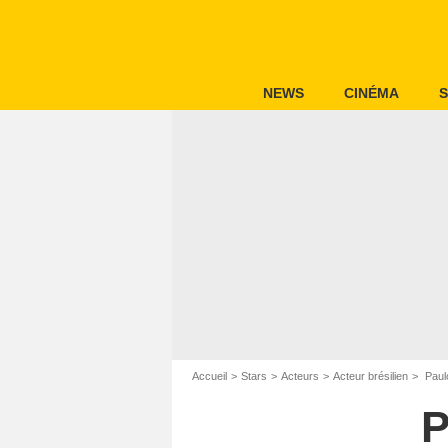
NEWS
CINÉMA
S
Accueil
Stars
Acteurs
Acteur brésilien
Paul
P