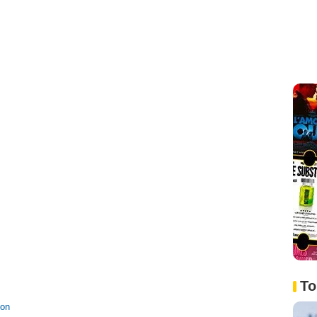
To
ion