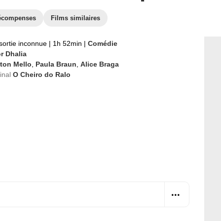
écompenses
Films similaires
sortie inconnue
|
1h 52min
|
Comédie
r Dhalia
lton Mello
,
Paula Braun
,
Alice Braga
ginal
O Cheiro do Ralo