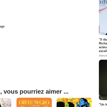
age
"Il é
Richa
acteu
excel
mercr
, vous pourriez aimer ...
"Un h