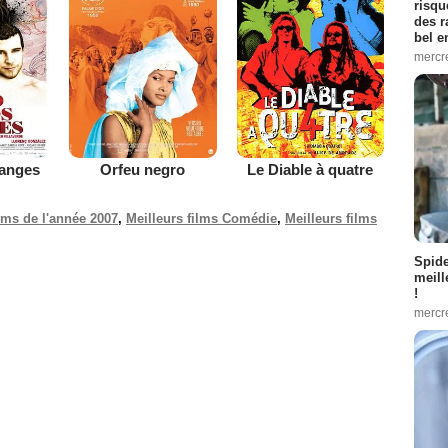
risqu
des r
bel 
mercr
 anges
Orfeu negro
Le Diable à quatre
ilms de l'année 2007
,
Meilleurs films Comédie
,
Meilleurs films
Spid
meill
!
mercr