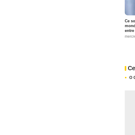
Ce so
monde
entre
mercr
Ce
O 