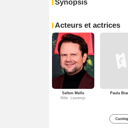
Synopsis
Acteurs et actrices
Selton Mello
Paula Bra
Rôle : Lourenço
Casting