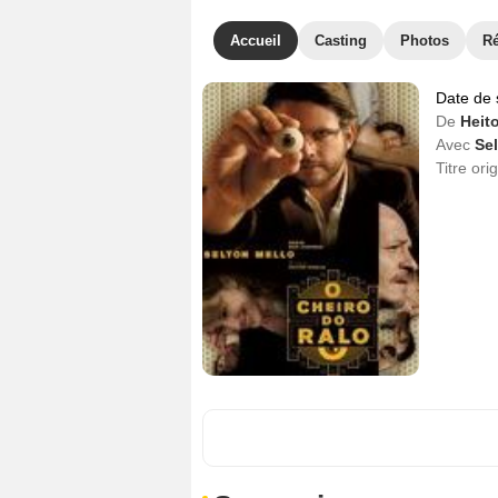
Accueil
Casting
Photos
R
Date de 
De
Heito
Avec
Se
Titre ori