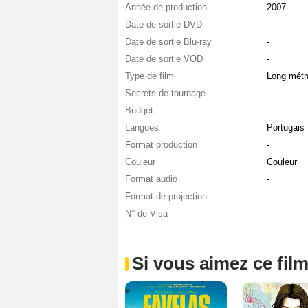
Année de production
2007
Date de sortie DVD
-
Date de sortie Blu-ray
-
Date de sortie VOD
-
Type de film
Long métr
Secrets de tournage
-
Budget
-
Langues
Portugais
Format production
-
Couleur
Couleur
Format audio
-
Format de projection
-
N° de Visa
-
Si vous aimez ce film