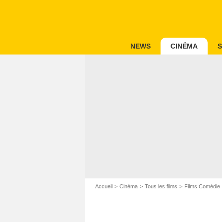
NEWS
CINÉMA
S
Accueil
Cinéma
Tous les films
Films Comédie