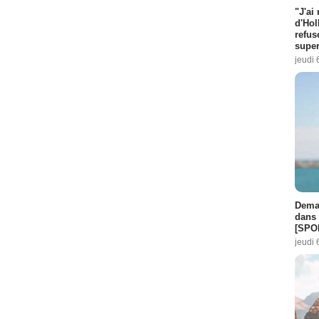
"J'ai
d'Hol
refus
super
jeudi 
Demai
dans 
[SPO
jeudi 