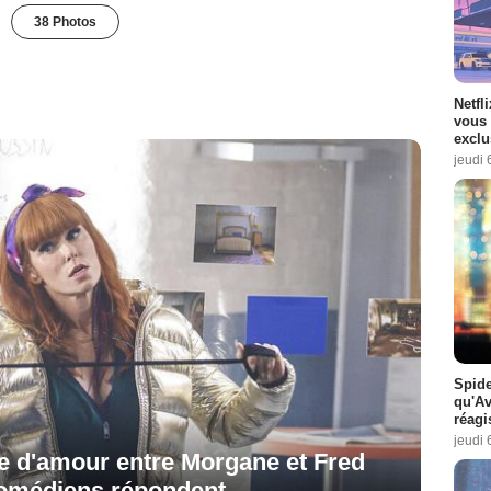
38 Photos
Netfl
vous 
exclu
jeudi 
Spide
qu'A
réagi
jeudi 
re d'amour entre Morgane et Fred
 comédiens répondent