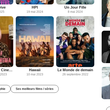
ive
HPI
Un Jour Fille
2025
19 mai 2024
8 mai 2024
Icon of French Cinema
Hawaii
Le Monde de demain
 2023
10 mai 2023
26 septembre 2022
phie
Ses meilleurs films / séries