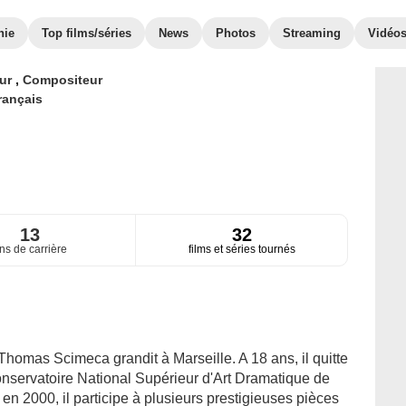
hie
Top films/séries
News
Photos
Streaming
Vidéo
eur
,
Compositeur
rançais
13
32
ns de carrière
films et séries tournés
Thomas Scimeca grandit à Marseille. A 18 ans, il quitte
onservatoire National Supérieur d'Art Dramatique de
en 2000, il participe à plusieurs prestigieuses pièces