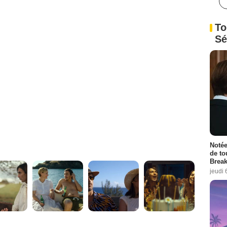
To
Sé
Notée
de to
Break
jeudi 