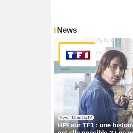
News
News - Séries à la TV
HPI sur TF1 : une histoi
est-elle possible ? Les