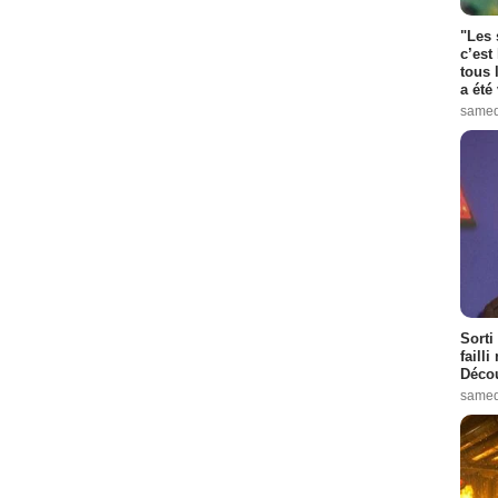
"Les 
c’est
tous 
a été 
samed
Sorti
failli
Décou
samed