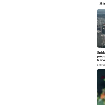
Sé
Spide
prévu
Marve
samed