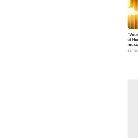
"Vous
et He
muscl
samed