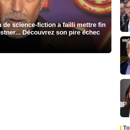
m de science-fiction a failli mettre fin
ostner... Découvrez son pire échec
To