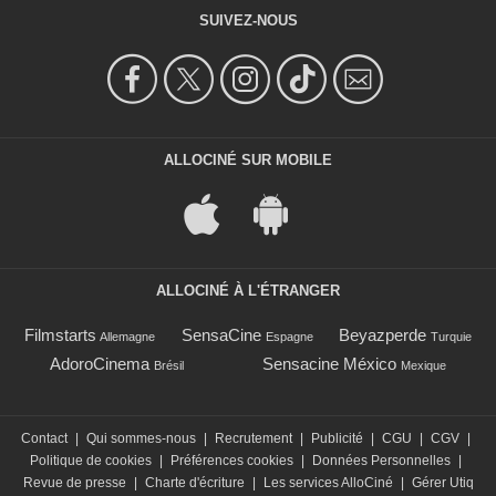
SUIVEZ-NOUS
ALLOCINÉ SUR MOBILE
ALLOCINÉ À L'ÉTRANGER
Filmstarts
SensaCine
Beyazperde
Allemagne
Espagne
Turquie
AdoroCinema
Sensacine México
Brésil
Mexique
Contact
|
Qui sommes-nous
|
Recrutement
|
Publicité
|
CGU
|
CGV
|
Politique de cookies
|
Préférences cookies
|
Données Personnelles
|
Revue de presse
|
Charte d'écriture
|
Les services AlloCiné
|
Gérer Utiq