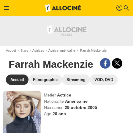
profil
menu
search
Accueil
Stars
Actrices
Actrice américaine
Farrah Mackenzie
Farrah Mackenzie
Accueil
Filmographie
Streaming
VOD, DVD
Métier
Actrice
Nationalité
Américaine
Naissance
29 octobre 2005
Age
20
ans