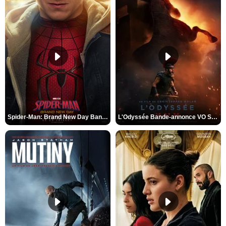
Spider-Man: Brand New Day Bande-annonce VO STFR
L'Odyssée Bande-annonce VO STFR