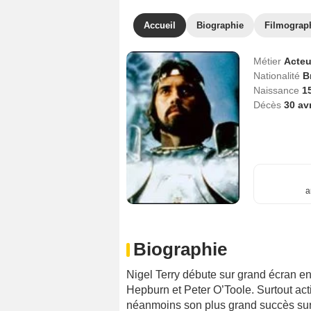
Accueil
Biographie
Filmograp
Métier
Acteu
Nationalité
B
Naissance
1
Décès
30 av
a
Biographie
Nigel Terry débute sur grand écran e
Hepburn et Peter O’Toole. Surtout actif
néanmoins son plus grand succès sur