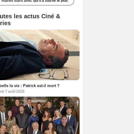
Autres stars avec qui il a tourné le plus
utes les actus Ciné &
ries
belle la vie : Patrick est-il mort ?
edi 7 août 2026