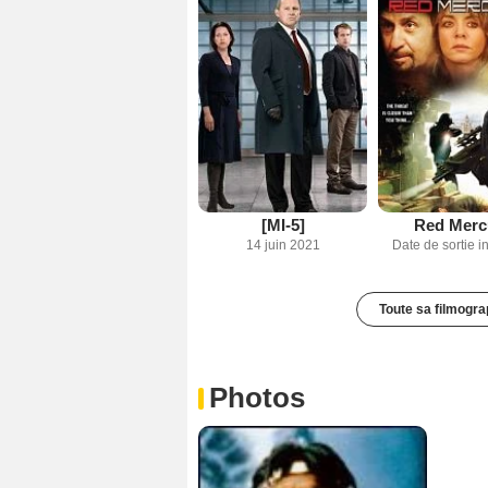
[MI-5]
Red Merc
14 juin 2021
Date de sortie 
Toute sa filmogra
Photos