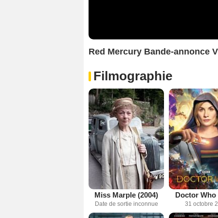
Red Mercury Bande-annonce 
Filmographie
Miss Marple (2004)
Doctor Who 
Date de sortie inconnue
31 octobre 