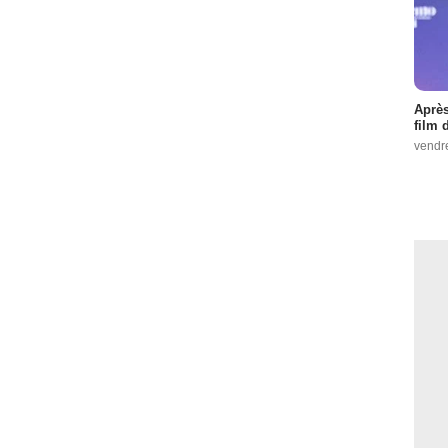
Après
film 
vendr