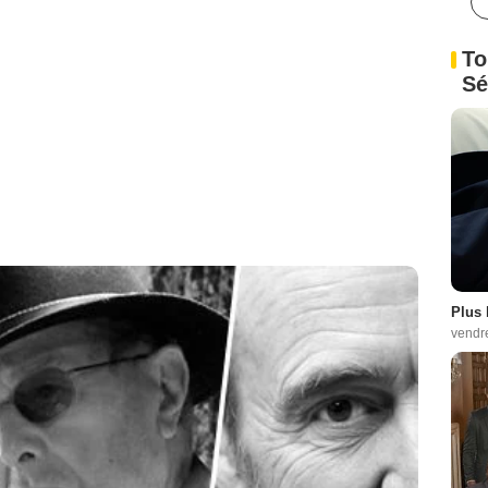
To
Sé
Plus 
vendr