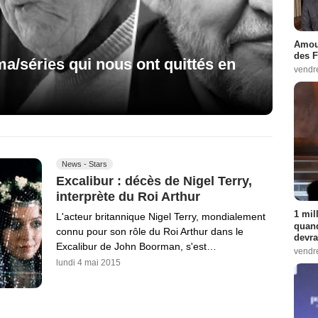
Amour
des F
ma/séries qui nous ont quittés en
vendr
News - Stars
Excalibur : décès de Nigel Terry,
interprète du Roi Arthur
1 mil
L'acteur britannique Nigel Terry, mondialement
quand
connu pour son rôle du Roi Arthur dans le
devra
Excalibur de John Boorman, s'est…
vendr
lundi 4 mai 2015