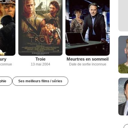
ury
Troie
Meurtres en sommeil
inconnue
13 mai 2004
Date de sortie inconnue
phie
Ses meilleurs films / séries