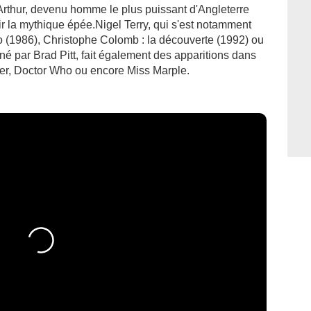
Arthur, devenu homme le plus puissant d'Angleterre
r la mythique épée.Nigel Terry, qui s'est notamment
o (1986), Christophe Colomb : la découverte (1992) ou
é par Brad Pitt, fait également des apparitions dans
r, Doctor Who ou encore Miss Marple.