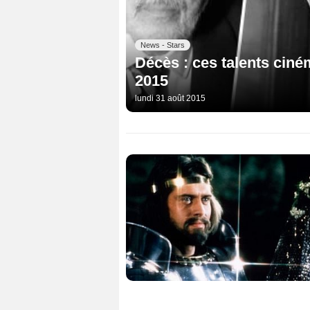
News - Stars
Décès : ces talents ciné
2015
lundi 31 août 2015