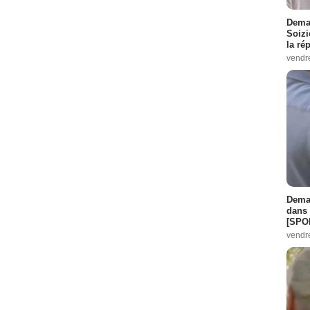
Demai
Soizi
la ré
vendr
Demai
dans 
[SPO
vendr