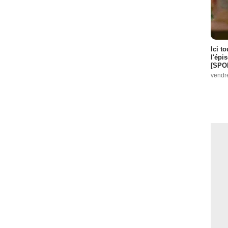
Ici t
l'épi
[SPO
vendr