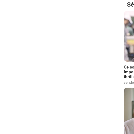
Sé
Ce so
Impos
thrill
vendr