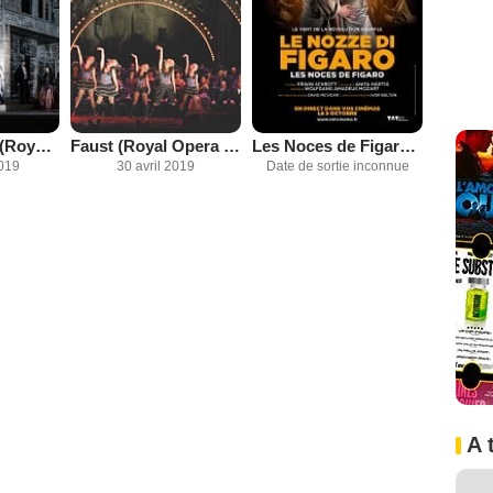
Don Giovanni (Royal Opera House)
Faust (Royal Opera House)
Les Noces de Figaro (Arts Alliance)
019
30 avril 2019
Date de sortie inconnue
A 