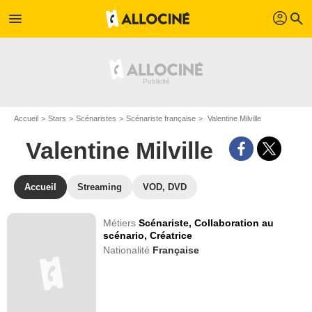
profil
menu
search
Accueil
Stars
Scénaristes
Scénariste française
Valentine Milville
Valentine Milville
Accueil
Streaming
VOD, DVD
Métiers
Scénariste,
Collaboration au
scénario,
Créatrice
Nationalité
Française