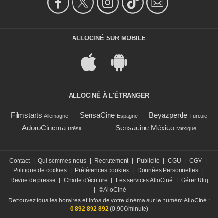
ALLOCINÉ SUR MOBILE
ALLOCINÉ À L'ÉTRANGER
Filmstarts
SensaCine
Beyazperde
Allemagne
Espagne
Turquie
AdoroCinema
Sensacine México
Brésil
Mexique
Contact
|
Qui sommes-nous
|
Recrutement
|
Publicité
|
CGU
|
CGV
|
Politique de cookies
|
Préférences cookies
|
Données Personnelles
|
Revue de presse
|
Charte d'écriture
|
Les services AlloCiné
|
Gérer Utiq
|
©AlloCiné
Retrouvez tous les horaires et infos de votre cinéma sur le numéro AlloCiné :
0 892 892 892
(0,90€/minute)