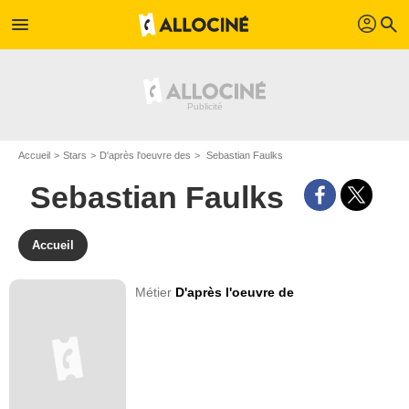
profil
menu
search
Accueil
Stars
D'après l'oeuvre des
Sebastian Faulks
Sebastian Faulks
Accueil
Métier
D'après l'oeuvre de