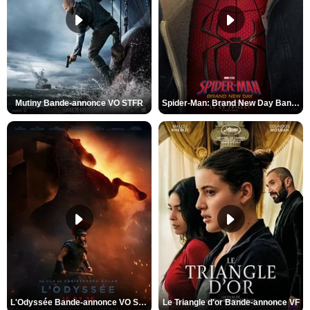
Mutiny Bande-annonce VO STFR
Spider-Man: Brand New Day Bande-annonce VO STFR
L'Odyssée Bande-annonce VO STFR
Le Triangle d'or Bande-annonce VF