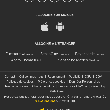
ALLOCINÉ SUR MOBILE
ALLOCINÉ À L'ÉTRANGER
Filmstarts
SensaCine
Beyazperde
Allemagne
Espagne
Turquie
AdoroCinema
Sensacine México
Brésil
Mexique
Contact
|
Qui sommes-nous
|
Recrutement
|
Publicité
|
CGU
|
CGV
|
Politique de cookies
|
Préférences cookies
|
Données Personnelles
|
Revue de presse
|
Charte d'écriture
|
Les services AlloCiné
|
Gérer Utiq
|
©AlloCiné
Retrouvez tous les horaires et infos de votre cinéma sur le numéro AlloCiné :
0 892 892 892
(0,90€/minute)