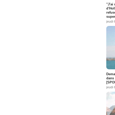
"J'ai
d'Hol
refus
super
jeudi 
Demai
dans 
[SPO
jeudi 