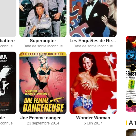
battere
Supercopter
Les Enquêtes de Remington Steele
inconnue
Date de sortie inconnue
Date de sortie inconnue
ule
Une Femme dangereuse
Wonder Woman
A 
inconnue
23 septembre 2014
5 juin 2017