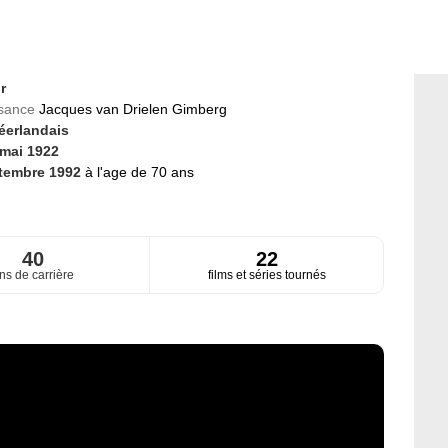
r
ssance
Jacques van Drielen Gimberg
éerlandais
 mai 1922
tembre 1992
à l'age de 70 ans
40
22
ns de carrière
films et séries tournés