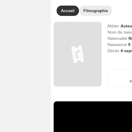
Accueil
Filmographie
Métier
Acteu
Nom de nai
Nationalité
N
Naissance
5
Décès
4 sep
a