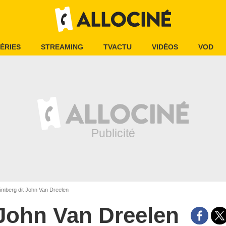
ÉRIES
STREAMING
TVACTU
VIDÉOS
VOD
imberg dit John Van Dreelen
John Van Dreelen