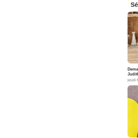
Sé
Demai
Judit
jeudi 