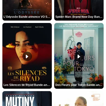
L'Odyssée Bande-annonce VO STFR
Spider-Man: Brand New Day Bande-annonce VO STFR
Les Silences de Riyad Bande-annonce VO STFR
Des Fleurs pour Tokyo Bande-annonce VO STFR