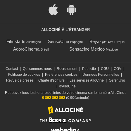
ALLOCINÉ À L'ÉTRANGER
Filmstarts
SensaCine
Beyazperde
Allemagne
Espagne
Turquie
AdoroCinema
Sensacine México
Brésil
Mexique
Contact
|
Qui sommes-nous
|
Recrutement
|
Publicité
|
CGU
|
CGV
|
Politique de cookies
|
Préférences cookies
|
Données Personnelles
|
Revue de presse
|
Charte d'écriture
|
Les services AlloCiné
|
Gérer Utiq
|
©AlloCiné
Retrouvez tous les horaires et infos de votre cinéma sur le numéro AlloCiné :
0 892 892 892
(0,90€/minute)