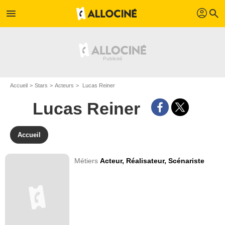
profil
menu
search
Accueil
Stars
Acteurs
Lucas Reiner
Lucas Reiner
Accueil
Métiers
Acteur,
Réalisateur,
Scénariste