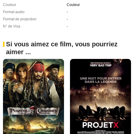
Couleur
Couleur
Format audio
-
Format de projection
-
N° de Visa
-
Si vous aimez ce film, vous pourriez
aimer ...