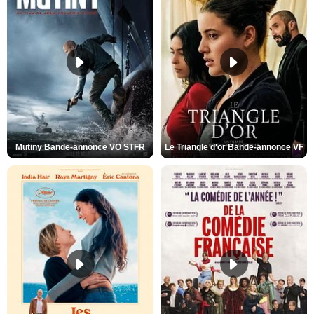
Mutiny Bande-annonce VO STFR
Le Triangle d'or Bande-annonce VF