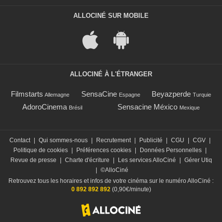
ALLOCINÉ SUR MOBILE
ALLOCINÉ À L'ÉTRANGER
Filmstarts
SensaCine
Beyazperde
Allemagne
Espagne
Turquie
AdoroCinema
Sensacine México
Brésil
Mexique
Contact
|
Qui sommes-nous
|
Recrutement
|
Publicité
|
CGU
|
CGV
|
Politique de cookies
|
Préférences cookies
|
Données Personnelles
|
Revue de presse
|
Charte d'écriture
|
Les services AlloCiné
|
Gérer Utiq
|
©AlloCiné
Retrouvez tous les horaires et infos de votre cinéma sur le numéro AlloCiné :
0 892 892 892
(0,90€/minute)