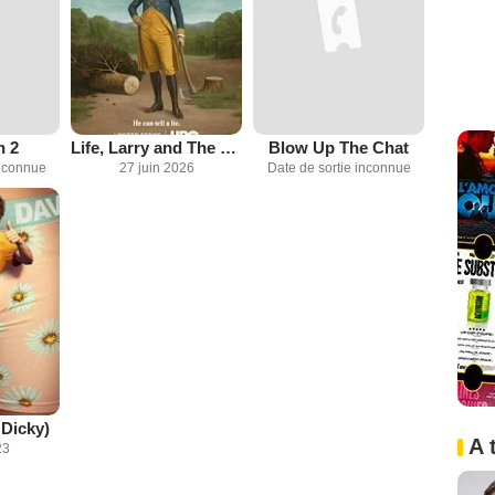
h 2
Life, Larry and The Pursuit of Unhappiness
Blow Up The Chat
inconnue
27 juin 2026
Date de sortie inconnue
 Dicky)
A 
23