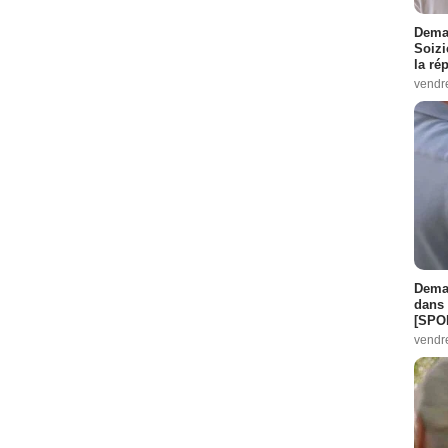
Demai
Soizi
la ré
vendr
Demai
dans 
[SPO
vendr