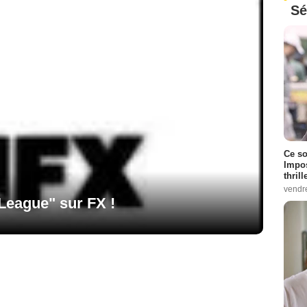
Sé
Ce so
Impos
thrill
vendr
League" sur FX !