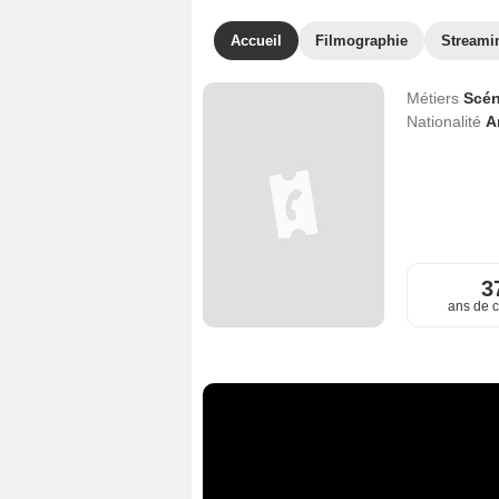
Accueil
Filmographie
Streami
Métiers
Scén
Nationalité
A
3
ans de c