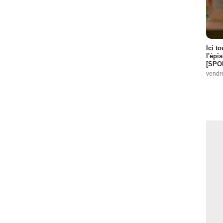
Ici t
l'épi
[SPO
vendr