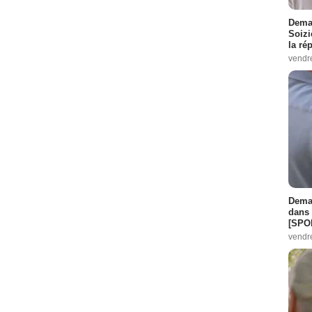
Demai
Soizi
la ré
vendr
Demai
dans 
[SPO
vendr