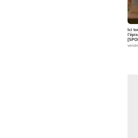
Ici t
l'épi
[SPO
vendr