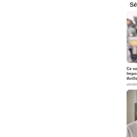
Sé
Ce so
Impos
thrill
vendr