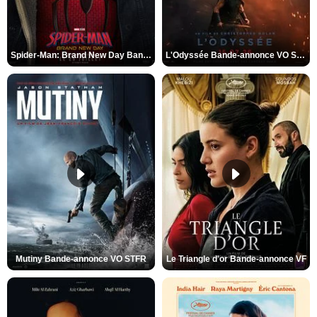
Spider-Man: Brand New Day Bande-annonce VO STFR
L'Odyssée Bande-annonce VO STFR
Mutiny Bande-annonce VO STFR
Le Triangle d'or Bande-annonce VF