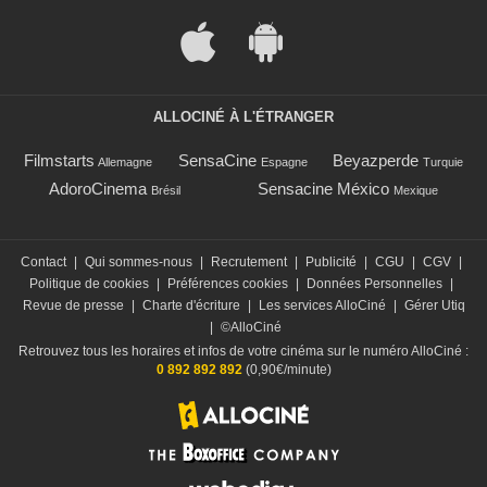
ALLOCINÉ À L'ÉTRANGER
Filmstarts
SensaCine
Beyazperde
Allemagne
Espagne
Turquie
AdoroCinema
Sensacine México
Brésil
Mexique
Contact
|
Qui sommes-nous
|
Recrutement
|
Publicité
|
CGU
|
CGV
|
Politique de cookies
|
Préférences cookies
|
Données Personnelles
|
Revue de presse
|
Charte d'écriture
|
Les services AlloCiné
|
Gérer Utiq
|
©AlloCiné
Retrouvez tous les horaires et infos de votre cinéma sur le numéro AlloCiné :
0 892 892 892
(0,90€/minute)