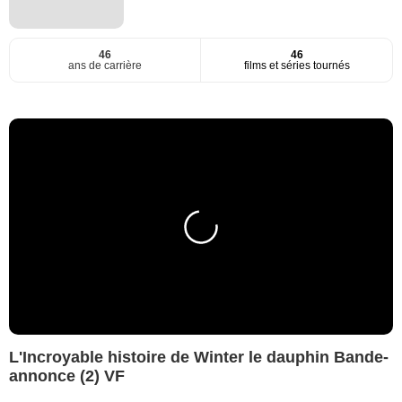
46
46
ans de carrière
films et séries tournés
L'Incroyable histoire de Winter le dauphin Bande-
annonce (2) VF