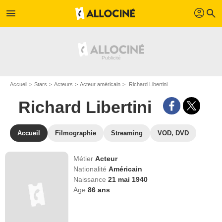
profil
menu
search
Accueil
Stars
Acteurs
Acteur américain
Richard Libertini
Richard Libertini
Accueil
Filmographie
Streaming
VOD, DVD
Métier
Acteur
Nationalité
Américain
Naissance
21 mai 1940
Age
86
ans