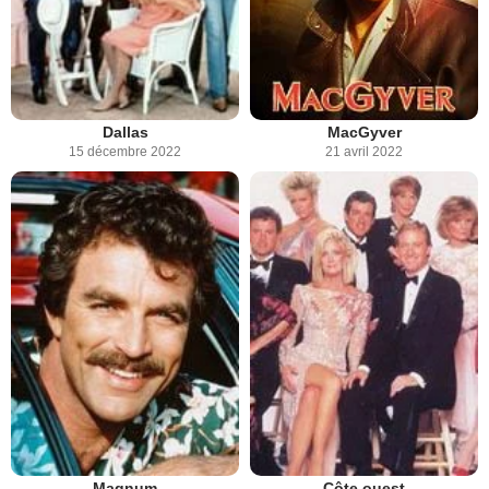
Dallas
MacGyver
15 décembre 2022
21 avril 2022
Magnum
Côte ouest