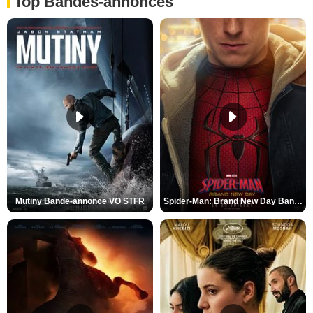
Top Bandes-annonces
Mutiny Bande-annonce VO STFR
Spider-Man: Brand New Day Bande-annonce VO STFR