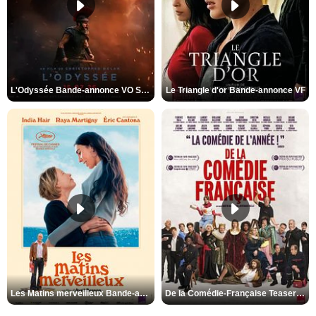
L'Odyssée Bande-annonce VO STFR
Le Triangle d'or Bande-annonce VF
Les Matins merveilleux Bande-annonce VF
De la Comédie-Française Teaser VF