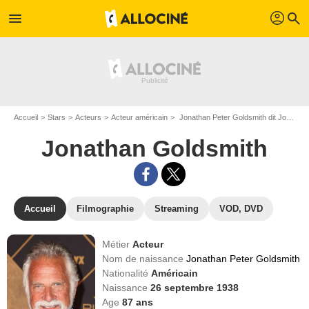
profil
menu
search
Accueil
Stars
Acteurs
Acteur américain
Jonathan Peter Goldsmith dit Jonathan Goldsmith
Jonathan Goldsmith
Accueil
Filmographie
Streaming
VOD, DVD
Métier
Acteur
Nom de naissance
Jonathan Peter Goldsmith
Nationalité
Américain
Naissance
26 septembre 1938
Age
87
ans