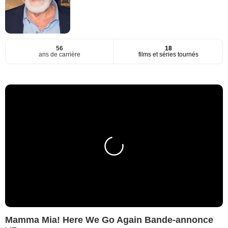
56
18
ans de carrière
films et séries tournés
Mamma Mia! Here We Go Again Bande-annonce