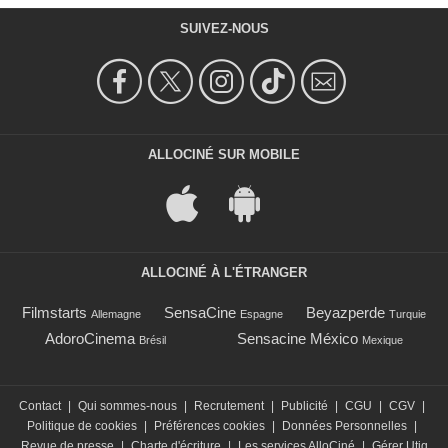
SUIVEZ-NOUS
ALLOCINÉ SUR MOBILE
ALLOCINÉ À L'ÉTRANGER
Filmstarts
SensaCine
Beyazperde
Allemagne
Espagne
Turquie
AdoroCinema
Sensacine México
Brésil
Mexique
Contact
|
Qui sommes-nous
|
Recrutement
|
Publicité
|
CGU
|
CGV
|
Politique de cookies
|
Préférences cookies
|
Données Personnelles
|
Revue de presse
|
Charte d'écriture
|
Les services AlloCiné
|
Gérer Utiq