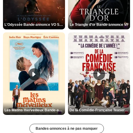
L'Odyssée Bande-annonce VO STFR
Le Triangle d'or Bande-annonce VF
Les Matins merveilleux Bande-annonce VF
De la Comédie-Française Teaser VF
Bandes-annonces à ne pas manquer