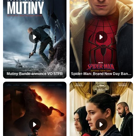
Mutiny Bande-annonce VO STFR
Spider-Man: Brand New Day Bande-annonce VO STFR