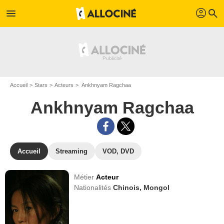
profil
menu
search
Accueil
Stars
Acteurs
Ankhnyam Ragchaa
Ankhnyam Ragchaa
Accueil
Streaming
VOD, DVD
Métier
Acteur
Nationalités
Chinois,
Mongol