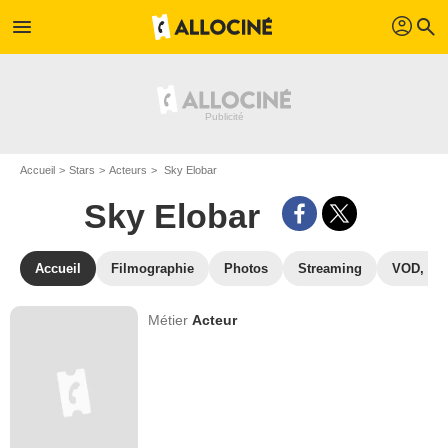
profil
menu
search
Accueil
Stars
Acteurs
Sky Elobar
Sky Elobar
Accueil
Filmographie
Photos
Streaming
VOD, DV
Métier
Acteur