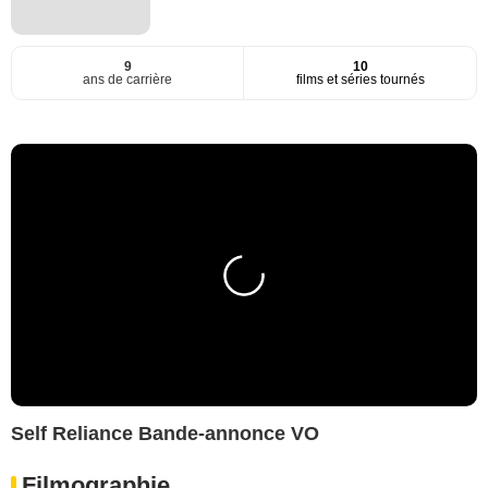
9
10
ans de carrière
films et séries tournés
Self Reliance Bande-annonce VO
Filmographie