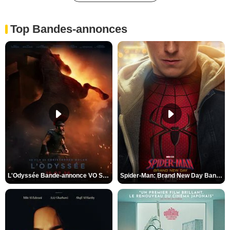
Top Bandes-annonces
L'Odyssée Bande-annonce VO STFR
Spider-Man: Brand New Day Bande-annonce VO STFR