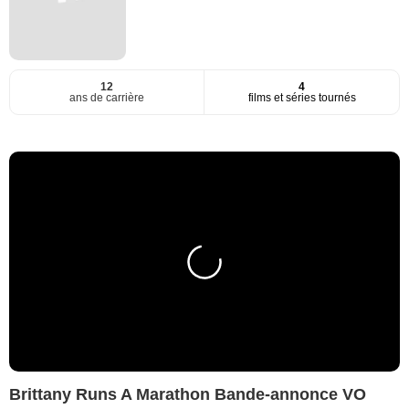
12
4
ans de carrière
films et séries tournés
Brittany Runs A Marathon Bande-annonce VO