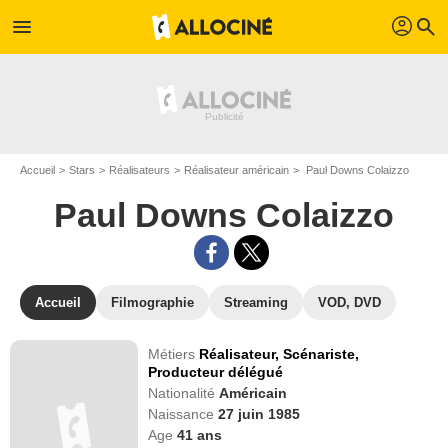
profil
menu
search
Accueil
Stars
Réalisateurs
Réalisateur américain
Paul Downs Colaizzo
Paul Downs Colaizzo
Accueil
Filmographie
Streaming
VOD, DVD
Métiers
Réalisateur,
Scénariste,
Producteur délégué
Nationalité
Américain
Naissance
27 juin 1985
Age
41
ans