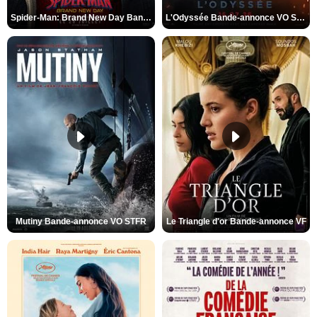
Spider-Man: Brand New Day Bande-annonce VO STFR
L'Odyssée Bande-annonce VO STFR
Mutiny Bande-annonce VO STFR
Le Triangle d'or Bande-annonce VF