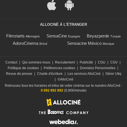
ALLOCINÉ À L'ÉTRANGER
Filmstarts
SensaCine
Beyazperde
Allemagne
Espagne
Turquie
AdoroCinema
Sensacine México
Brésil
Mexique
Contact
|
Qui sommes-nous
|
Recrutement
|
Publicité
|
CGU
|
CGV
|
Politique de cookies
|
Préférences cookies
|
Données Personnelles
|
Revue de presse
|
Charte d'écriture
|
Les services AlloCiné
|
Gérer Utiq
|
©AlloCiné
Retrouvez tous les horaires et infos de votre cinéma sur le numéro AlloCiné :
0 892 892 892
(0,90€/minute)