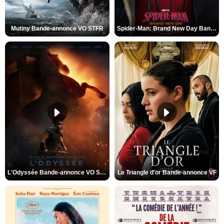
Mutiny Bande-annonce VO STFR
Spider-Man: Brand New Day Bande-annonce VO STFR
L'Odyssée Bande-annonce VO STFR
Le Triangle d'or Bande-annonce VF