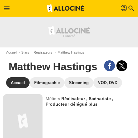
profil
menu
search
Accueil
Stars
Réalisateurs
Matthew Hastings
Matthew Hastings
Accueil
Filmographie
Streaming
VOD, DVD
Métiers
Réalisateur
,
Scénariste
,
Producteur délégué
plus