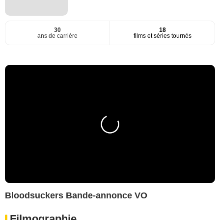
30
18
ans de carrière
films et séries tournés
Bloodsuckers Bande-annonce VO
Filmographie