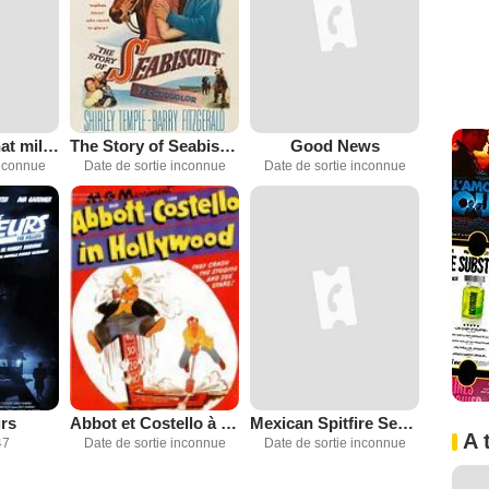
Rhubarb, le chat millionnaire
The Story of Seabiscuit
Good News
inconnue
Date de sortie inconnue
Date de sortie inconnue
rs
Abbot et Costello à Hollywood
Mexican Spitfire Sees a Ghost
A 
47
Date de sortie inconnue
Date de sortie inconnue