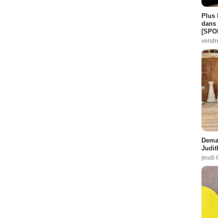
Plus 
dans 
[SPO
vendr
Demai
Judit
jeudi 