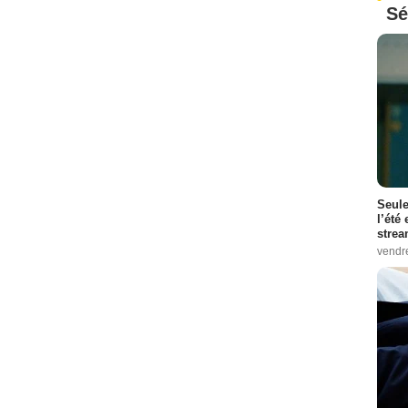
Sé
Seule
l’été
stre
vendr