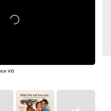
once VO