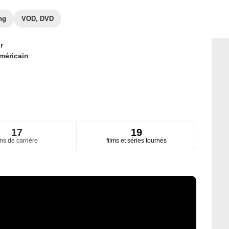
ng
VOD, DVD
r
méricain
17
19
ns de carrière
films et séries tournés