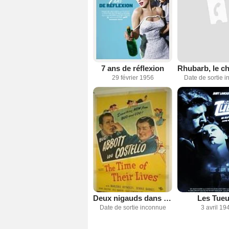
7 ans de réflexion
29 février 1956
Date de sortie 
Deux nigauds dans le manoir hanté
Les Tueu
Date de sortie inconnue
3 avril 19