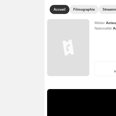
Accueil
Filmographie
Streami
Métier
Acteu
Nationalité
A
a