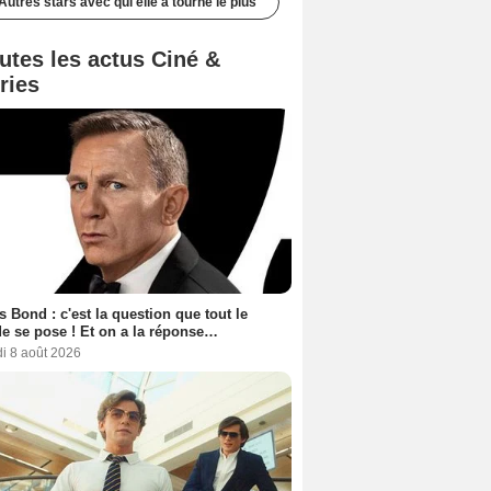
Autres stars avec qui elle a tourné le plus
utes les actus Ciné &
ries
 Bond : c'est la question que tout le
 se pose ! Et on a la réponse…
i 8 août 2026