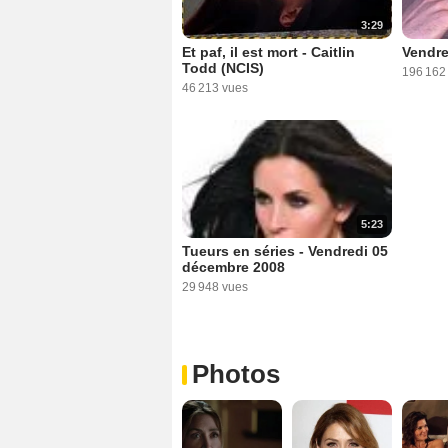
3:29
Et paf, il est mort - Caitlin
Vendre
Todd (NCIS)
196 162
46 213 vues
5:23
Tueurs en séries - Vendredi 05
décembre 2008
29 948 vues
Photos