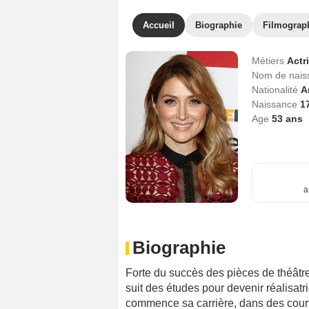
Accueil
Biographie
Filmograp
Métiers
Actr
Nom de nai
Nationalité
A
Naissance
1
Age
53
ans
a
Biographie
Forte du succès des pièces de théâtre
suit des études pour devenir réalisatr
commence sa carrière, dans des cour