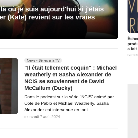
à où je suis aujourd'hui si j'étais
r (Kate) revient sur les vraies
Échec
produ
a fai
samed
News - Séries à la TV
"Il était tellement coquin" : Michael
Weatherly et Sasha Alexander de
NCIS se souviennent de David
McCallum (Ducky)
Dans le podcast sur la série "NCIS" animé par
Cote de Pablo et Michael Weatherly, Sasha
Alexander est intervenue en tant…
mercredi 7 août 2024