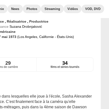
hie
News
Photos
Streaming
Vidéos
VOD, DVD
ice
,
Réalisatrice
,
Productrice
ssance
Suzana Drobnjaković
méricaine
7 mai 1973
(Los Angeles, Californie - États-Unis)
29
34
ns de carrière
films et séries tournés
 dans lesquelles elle joue à l'école, Sasha Alexander
ice. C'est finalement face à la caméra qu'elle
ts-métrages, puis dans la 4ème saison de Dawson