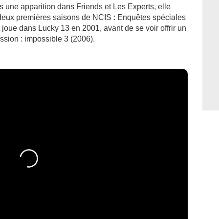
s une apparition dans Friends et Les Experts, elle
s deux premières saisons de NCIS : Enquêtes spéciales
 joue dans Lucky 13 en 2001, avant de se voir offrir un
sion : impossible 3 (2006).