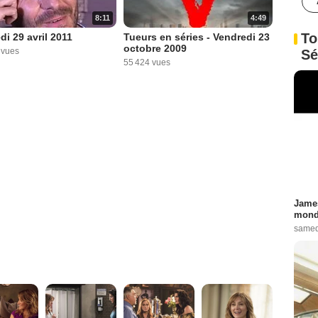
8:11
4:49
To
di 29 avril 2011
Tueurs en séries - Vendredi 23
octobre 2009
 vues
Sé
55 424 vues
James
monde
samed