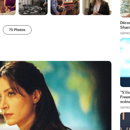
Décon
Shard
75 Photos
samed
"S'il
Freem
scéna
samed