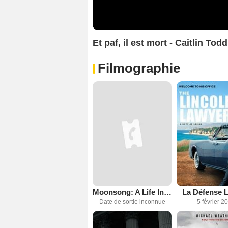
Et paf, il est mort - Caitlin Tod
Filmographie
Moonsong: A Life In Seven Verses
La Défense L
Date de sortie inconnue
5 février 2