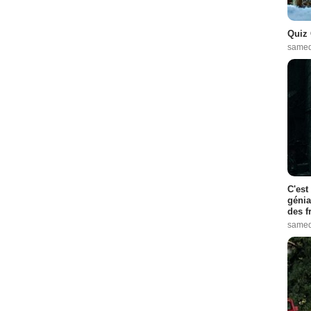
Quiz 
samed
C'est
génia
des f
samed