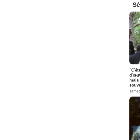
Sé
"C'ét
d'œuv
mais 
souve
samed