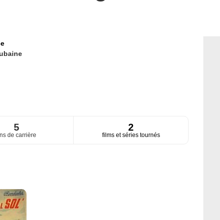
ce
ubaine
5
2
ns de carrière
films et séries tournés