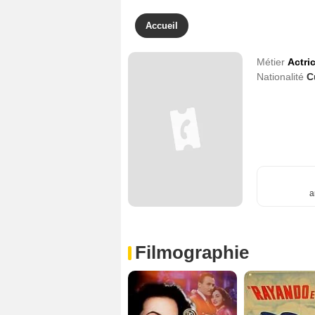
Accueil
Métier
Actri
Nationalité
C
a
Filmographie