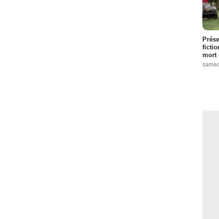
Prése
ficti
mort 
samed