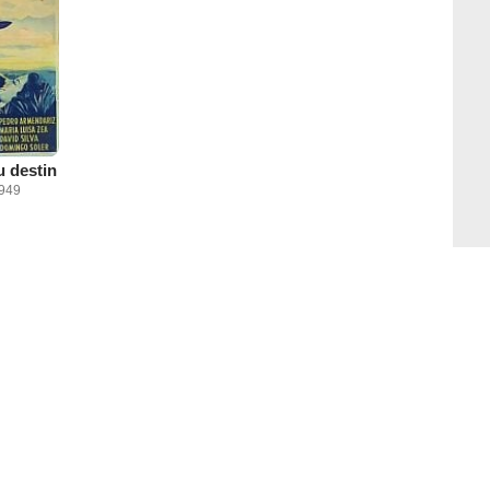
u destin
1949