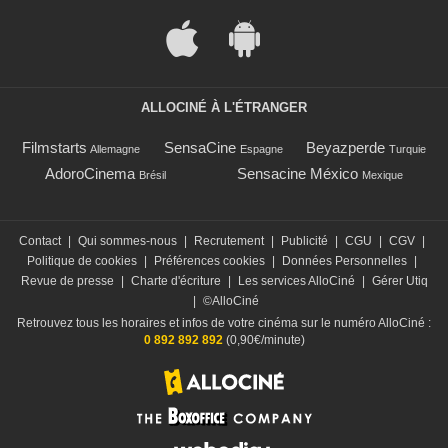
ALLOCINÉ À L'ÉTRANGER
Filmstarts
SensaCine
Beyazperde
Allemagne
Espagne
Turquie
AdoroCinema
Sensacine México
Brésil
Mexique
Contact
|
Qui sommes-nous
|
Recrutement
|
Publicité
|
CGU
|
CGV
|
Politique de cookies
|
Préférences cookies
|
Données Personnelles
|
Revue de presse
|
Charte d'écriture
|
Les services AlloCiné
|
Gérer Utiq
|
©AlloCiné
Retrouvez tous les horaires et infos de votre cinéma sur le numéro AlloCiné :
0 892 892 892
(0,90€/minute)