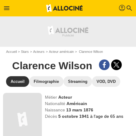
profil
menu
search
Accueil
Stars
Acteurs
Acteur américain
Clarence Wilson
Clarence Wilson
Accueil
Filmographie
Streaming
VOD, DVD
Métier
Acteur
Nationalité
Américain
Naissance
13 mars 1876
Décès
5 octobre 1941
à l'age de 65 ans