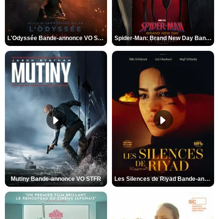
L'Odyssée Bande-annonce VO STFR
Spider-Man: Brand New Day Bande-annonce VO STFR
Mutiny Bande-annonce VO STFR
Les Silences de Riyad Bande-annonce VO STFR