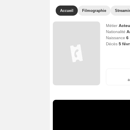
Accueil
Filmographie
Streami
Métier
Acteu
Nationalité
A
Naissance
6
Décès
5 fév
a