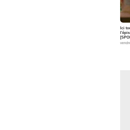
Ici t
l'épi
[SPO
vendr