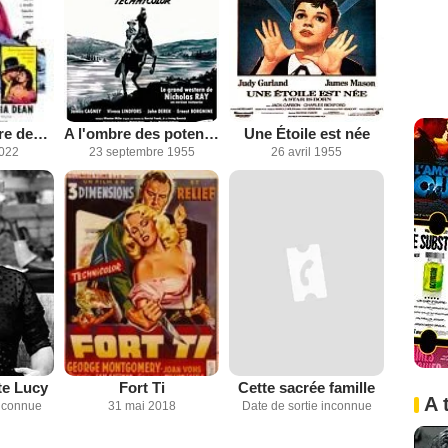
Le Cri de guerre des Apaches
A l'ombre des potences
Une Étoile est née
2022
23 septembre 1955
26 avril 1955
te Lucy
Fort Ti
Cette sacrée famille
A 
inconnue
31 mai 2018
Date de sortie inconnue