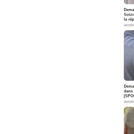
Demai
Soizi
la ré
vendr
Demai
dans 
[SPO
vendr