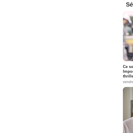
Sé
Ce so
Impos
thrill
vendr