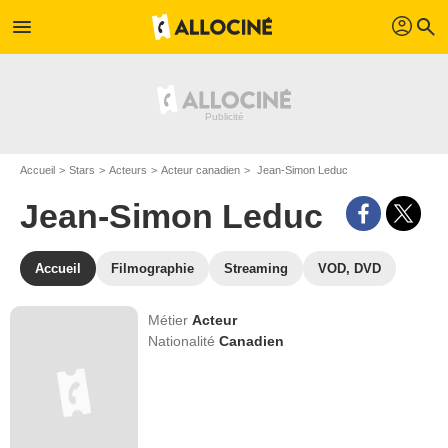
profil
menu
search
Accueil
Stars
Acteurs
Acteur canadien
Jean-Simon Leduc
Jean-Simon Leduc
Accueil
Filmographie
Streaming
VOD, DVD
Métier
Acteur
Nationalité
Canadien