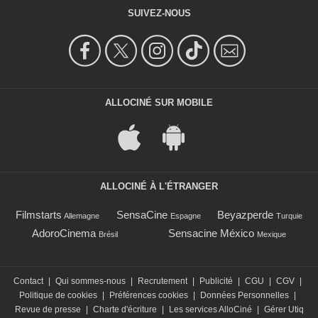
SUIVEZ-NOUS
ALLOCINÉ SUR MOBILE
ALLOCINÉ À L'ÉTRANGER
Filmstarts
SensaCine
Beyazperde
Allemagne
Espagne
Turquie
AdoroCinema
Sensacine México
Brésil
Mexique
Contact
|
Qui sommes-nous
|
Recrutement
|
Publicité
|
CGU
|
CGV
|
Politique de cookies
|
Préférences cookies
|
Données Personnelles
|
Revue de presse
|
Charte d'écriture
|
Les services AlloCiné
|
Gérer Utiq