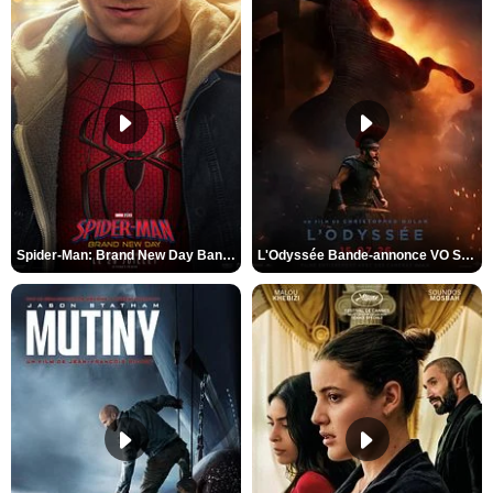
Spider-Man: Brand New Day Bande-annonce VO STFR
L'Odyssée Bande-annonce VO STFR