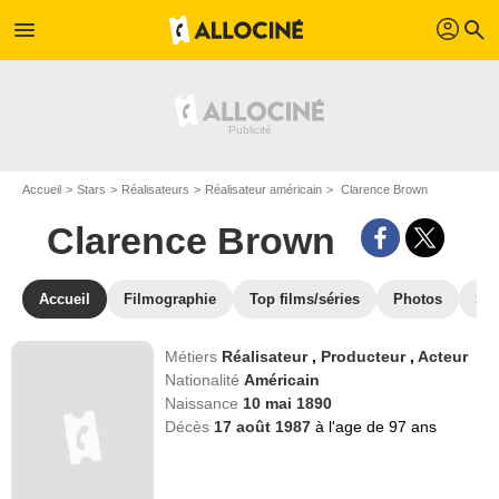
profil
menu
search
Accueil
Stars
Réalisateurs
Réalisateur américain
Clarence Brown
Clarence Brown
Accueil
Filmographie
Top films/séries
Photos
St
Métiers
Réalisateur
,
Producteur
,
Acteur
Nationalité
Américain
Naissance
10 mai 1890
Décès
17 août 1987
à l'age de 97 ans