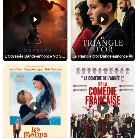
L'Odyssée Bande-annonce VO STFR
Le Triangle d'or Bande-annonce VF