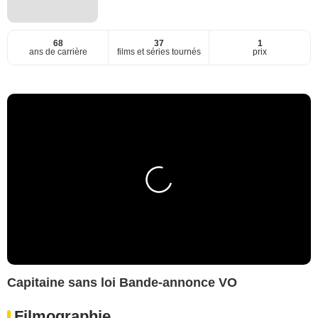
68
37
1
ans de carrière
films et séries tournés
prix
Capitaine sans loi Bande-annonce VO
Filmographie