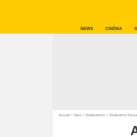
NEWS
CINÉMA
S
Accueil
Stars
Réalisatrices
Réalisatrice franç