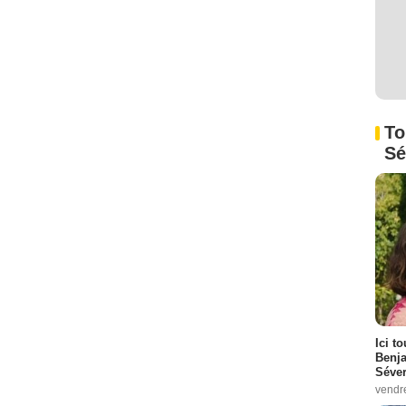
To
Sé
Ici t
Benj
Séver
vendr