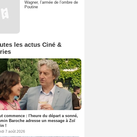
Wagner, l’armée de l’ombre de
Poutine
utes les actus Ciné &
ries
out commence : l'heure du départ a sonné,
amin Baroche adresse un message à Zoï
in !
edi 7 août 2026