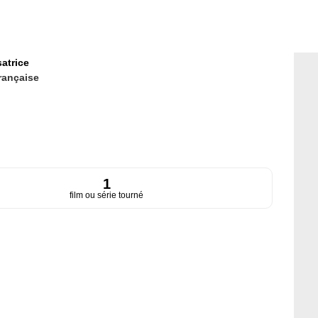
satrice
rançaise
1
film ou série tourné