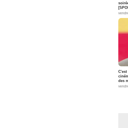
soiré
[SPO
vendr
C'est
ciném
des m
vendr