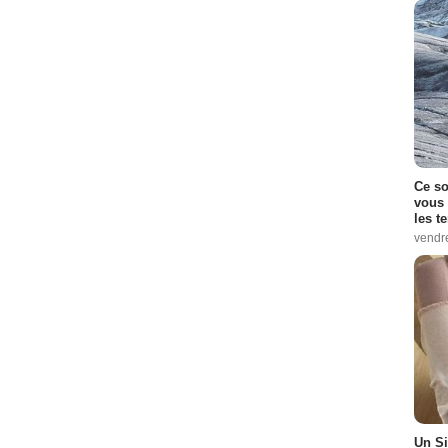
Ce so
vous 
les t
vendr
Un Si