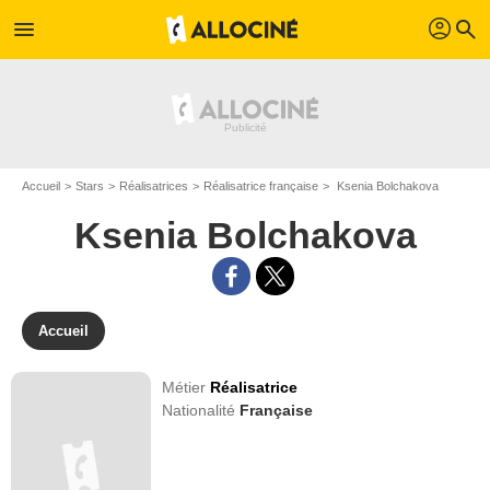
profil
menu
search
Accueil
Stars
Réalisatrices
Réalisatrice française
Ksenia Bolchakova
Ksenia Bolchakova
Accueil
Métier
Réalisatrice
Nationalité
Française