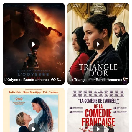
L'Odyssée Bande-annonce VO STFR
Le Triangle d'or Bande-annonce VF