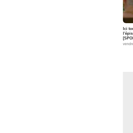
Ici t
l'épi
[SPO
vendr