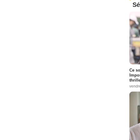
Sé
Ce so
Impos
thrill
vendr