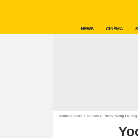
NEWS
CINÉMA
S
Accueil
Stars
Actrices
Yootha Wong-Loi-Sing
Yo