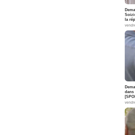
Demai
Soizi
la ré
vendr
Demai
dans 
[SPO
vendr