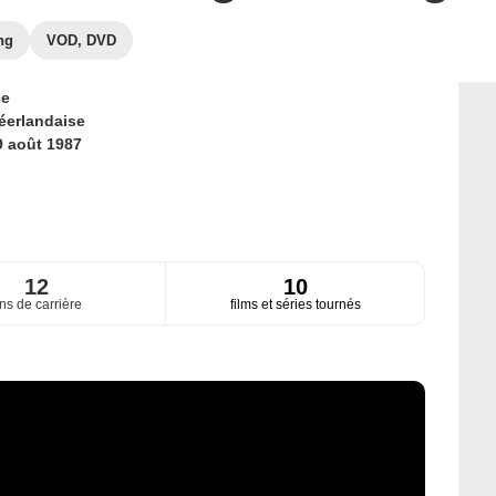
ng
VOD, DVD
ce
éerlandaise
9 août 1987
12
10
ns de carrière
films et séries tournés