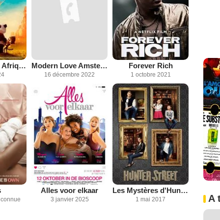
Petit Panda en Afrique
Modern Love Amsterdam
Forever Rich
24
16 décembre 2022
1 octobre 2021
s
Alles voor elkaar
Les Mystères d'Hunter Street
A 
inconnue
3 janvier 2025
1 mai 2017