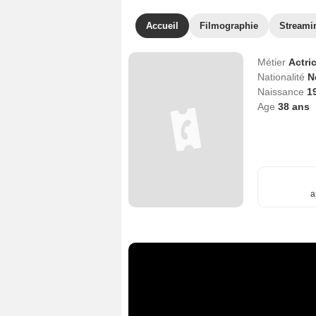
Accueil
Filmographie
Streami
Métier
Actri
Nationalité
N
Naissance
1
Age
38
ans
a