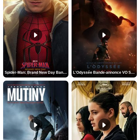
Spider-Man: Brand New Day Bande-annonce VO STFR
L'Odyssée Bande-annonce VO STFR