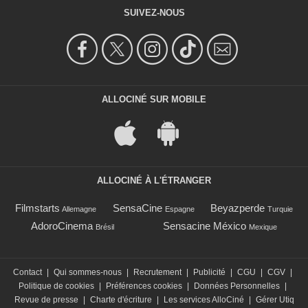
SUIVEZ-NOUS
ALLOCINÉ SUR MOBILE
ALLOCINÉ À L'ÉTRANGER
Filmstarts
SensaCine
Beyazperde
Allemagne
Espagne
Turquie
AdoroCinema
Sensacine México
Brésil
Mexique
Contact
|
Qui sommes-nous
|
Recrutement
|
Publicité
|
CGU
|
CGV
|
Politique de cookies
|
Préférences cookies
|
Données Personnelles
|
Revue de presse
|
Charte d'écriture
|
Les services AlloCiné
|
Gérer Utiq