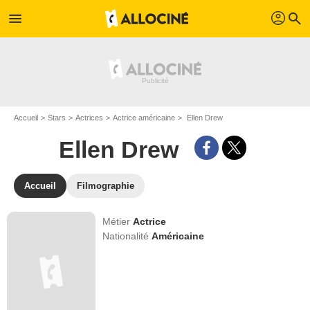
profil
menu
search
Accueil
Stars
Actrices
Actrice américaine
Ellen Drew
Ellen Drew
Accueil
Filmographie
Métier
Actrice
Nationalité
Américaine