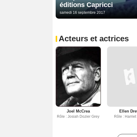
éditions Capricci
samedi 16 septembre 2017
Acteurs et actrices
Joel McCrea
Ellen Dr
Rôle : Josiah Dozier Grey
Rôle : Harriet