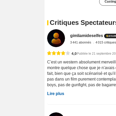
Casting
Critiques Spectateur
gimliamideselfes
3 441 abonnés
4 015 critique
4,0
Publiée le 21 septembre 2
C'est un western absolument merveilleux
montre quelque chose que je n'avais 
fait, bien que ça soit scénarisé et qu'
pas dans un film purement contemplati
boys, pas de gunfight, pas de bagarres 
Lire plus