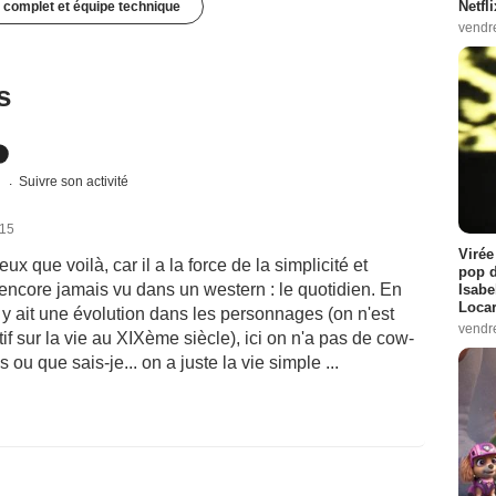
Netfl
 complet et équipe technique
vendr
s
s
Suivre son activité
015
Virée
 que voilà, car il a la force de la simplicité et
pop d
encore jamais vu dans un western : le quotidien. En
Isabe
Loca
il y ait une évolution dans les personnages (on n'est
vendr
f sur la vie au XIXème siècle), ici on n'a pas de cow-
ou que sais-je... on a juste la vie simple ...