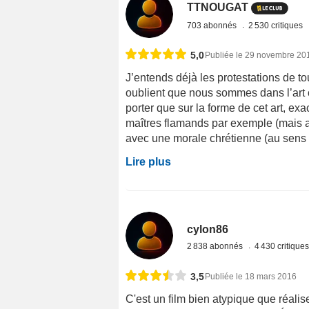
TTNOUGAT
703 abonnés
2 530 critiques
5,0
Publiée le 29 novembre 20
J’entends déjà les protestations de to
oublient que nous sommes dans l’art 
porter que sur la forme de cet art, e
maîtres flamands par exemple (mais ave
avec une morale chrétienne (au sens p
Lire plus
cylon86
2 838 abonnés
4 430 critique
3,5
Publiée le 18 mars 2016
C'est un film bien atypique que réali