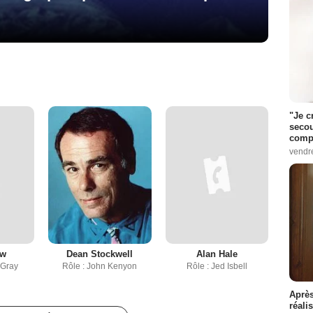
"Je c
secou
compo
vendr
ew
Dean Stockwell
Alan Hale
 Gray
Rôle : John Kenyon
Rôle : Jed Isbell
Après
réali