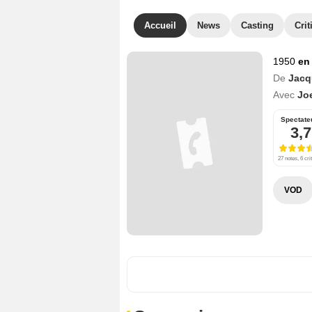
Accueil
News
Casting
Crit
1950
en
De
Jacq
Avec
Jo
Spectate
3,7
27 notes, 6 cri
VOD