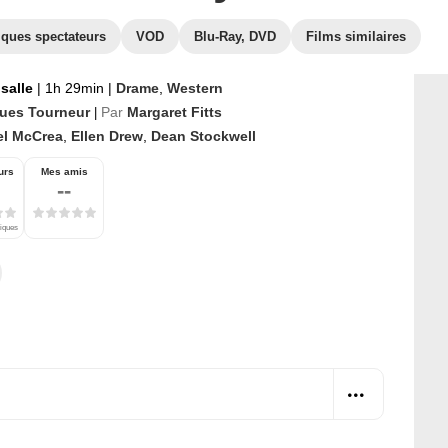
iques spectateurs
VOD
Blu-Ray, DVD
Films similaires
 salle
|
1h 29min
|
Drame
,
Western
ues Tourneur
Par
Margaret Fitts
|
el McCrea
,
Ellen Drew
,
Dean Stockwell
urs
Mes amis
--
tiques