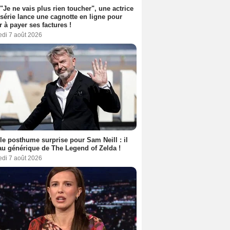
 "Je ne vais plus rien toucher", une actrice
 série lance une cagnotte en ligne pour
er à payer ses factures !
edi 7 août 2026
le posthume surprise pour Sam Neill : il
au générique de The Legend of Zelda !
edi 7 août 2026