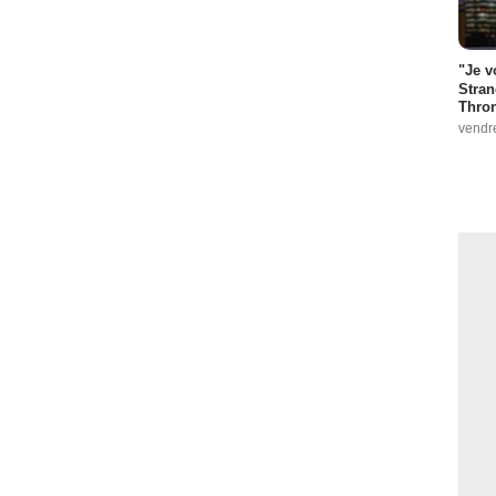
"Je v
Stran
Thro
vendr