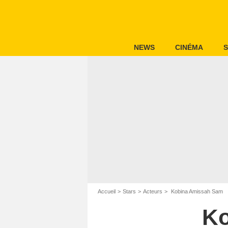
NEWS
CINÉMA
S
Accueil
Stars
Acteurs
Kobina Amissah Sam
Ko