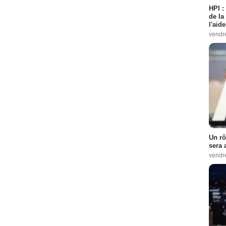
HPI :
de la
l'aid
vendr
Un rô
sera 
vendr