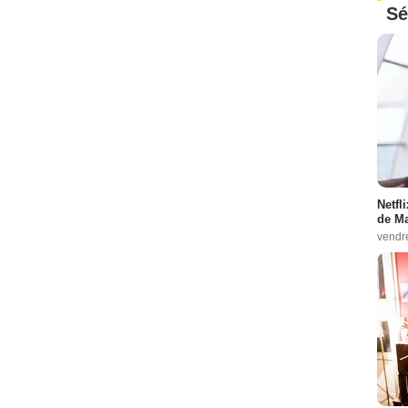
Sé
Netfl
de Ma
vendr