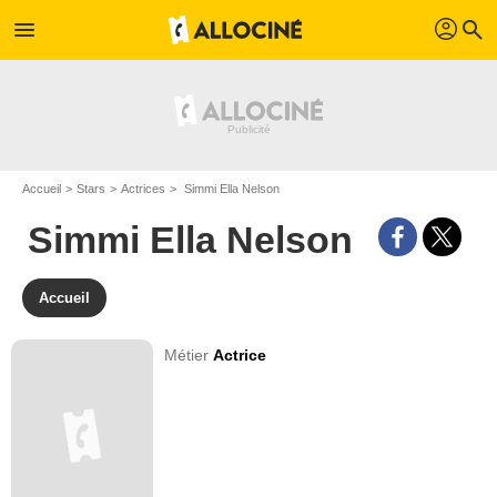
profil
menu
search
Accueil
Stars
Actrices
Simmi Ella Nelson
Simmi Ella Nelson
Accueil
Métier
Actrice