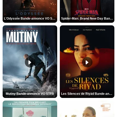
L'Odyssée Bande-annonce VO STFR
Spider-Man: Brand New Day Bande-annonce VO STFR
Mutiny Bande-annonce VO STFR
Les Silences de Riyad Bande-annonce VO STFR