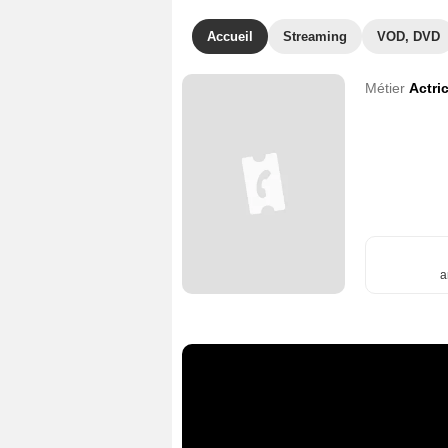
Accueil
Streaming
VOD, DVD
Métier
Actri
a