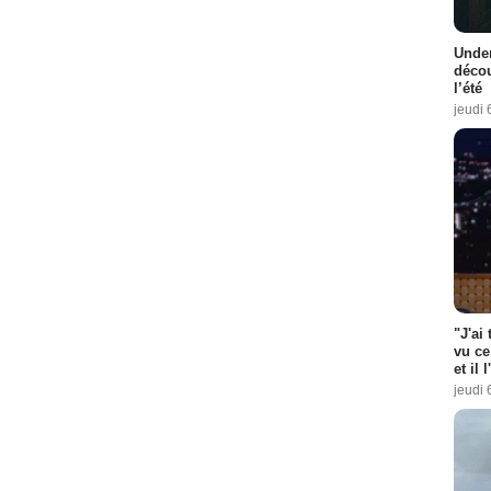
Under
décou
l’été
jeudi 
"J'ai
vu ce
et il 
jeudi 