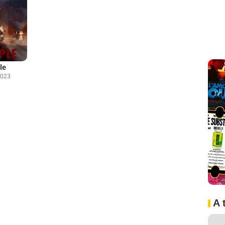
le
2023
A 