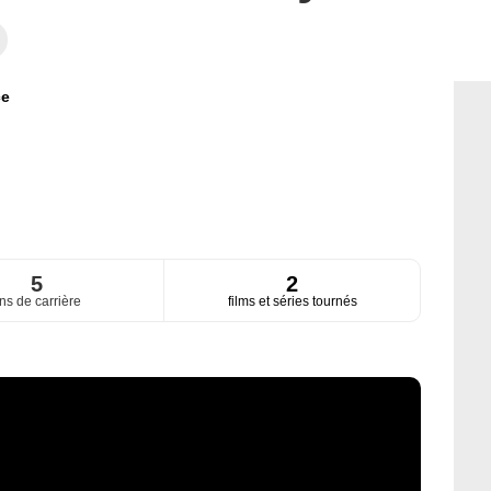
ce
5
2
ns de carrière
films et séries tournés