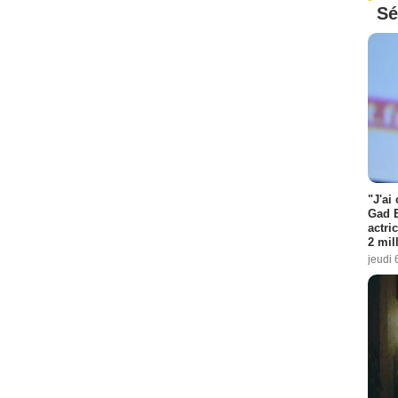
Sé
"J'ai
Gad E
actri
2 mil
jeudi 