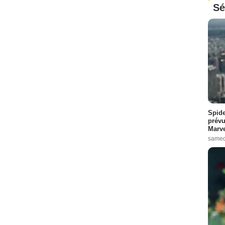
Sé
Spide
prévu
Marve
samed