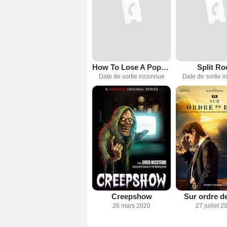
How To Lose A Popularity Contest
Split Ro
Date de sortie inconnue
Date de sortie 
Creepshow
Sur ordre d
26 mars 2020
27 juillet 2