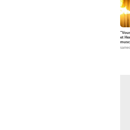
"Vous
et He
muscl
samed