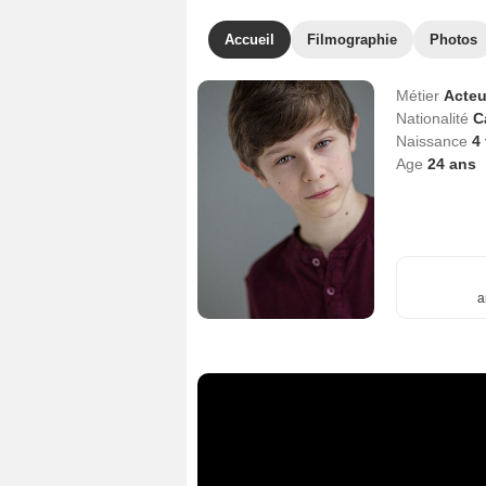
Accueil
Filmographie
Photos
Métier
Acteu
Nationalité
C
Naissance
4
Age
24
ans
a