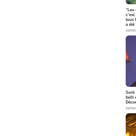
"Les 
c’est
tous 
a été 
samed
Sorti
failli
Décou
samed