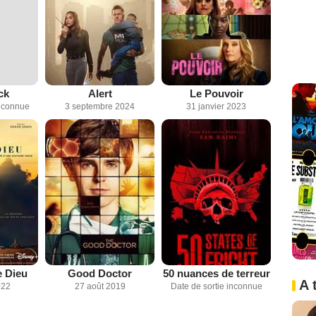
ck
Alert
Le Pouvoir
inconnue
3 septembre 2024
31 janvier 2023
e Dieu
Good Doctor
50 nuances de terreur
A 
022
27 août 2019
Date de sortie inconnue