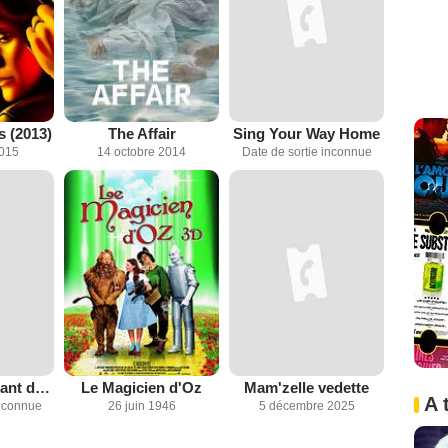
 (2013)
The Affair
Sing Your Way Home
2015
14 octobre 2014
Date de sortie inconnue
Mabok, l'éléphant du diable
Le Magicien d'Oz
Mam'zelle vedette
A 
inconnue
26 juin 1946
5 décembre 2025