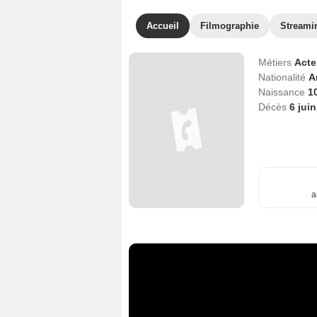
Accueil
Filmographie
Streami
Métiers
Act
Nationalité
A
Naissance
1
Décès
6 jui
a