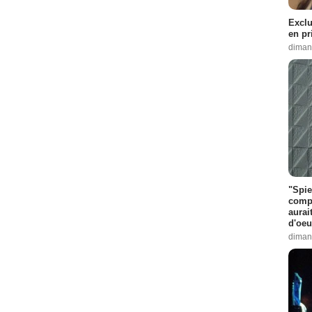
Exclu
en pr
diman
"Spie
compl
aurai
d'oeu
diman