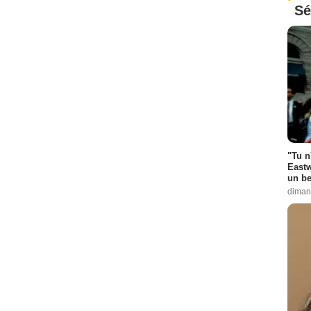
Sé
"Tu n
Eastw
un be
diman