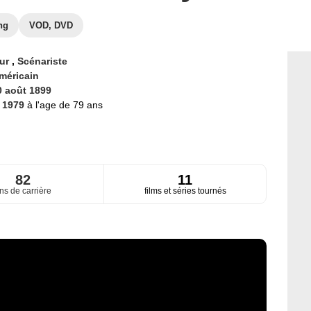
ng
VOD, DVD
eur
,
Scénariste
méricain
0 août 1899
n 1979
à l'age de 79 ans
82
11
ns de carrière
films et séries tournés