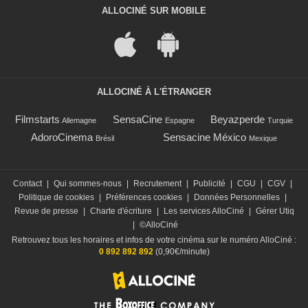
ALLOCINÉ SUR MOBILE
ALLOCINÉ À L'ÉTRANGER
Filmstarts
SensaCine
Beyazperde
Allemagne
Espagne
Turquie
AdoroCinema
Sensacine México
Brésil
Mexique
Contact
|
Qui sommes-nous
|
Recrutement
|
Publicité
|
CGU
|
CGV
|
Politique de cookies
|
Préférences cookies
|
Données Personnelles
|
Revue de presse
|
Charte d'écriture
|
Les services AlloCiné
|
Gérer Utiq
|
©AlloCiné
Retrouvez tous les horaires et infos de votre cinéma sur le numéro AlloCiné :
0 892 892 892
(0,90€/minute)