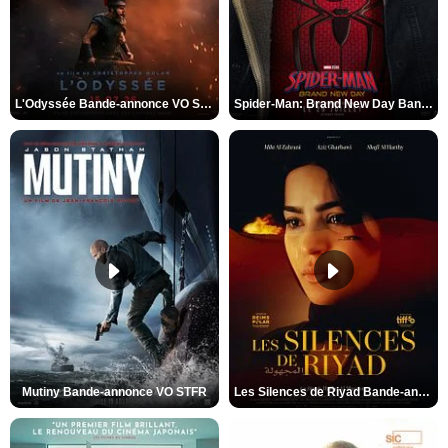
L'Odyssée Bande-annonce VO STFR
Spider-Man: Brand New Day Bande-annonce VO STFR
Mutiny Bande-annonce VO STFR
Les Silences de Riyad Bande-annonce VO STFR