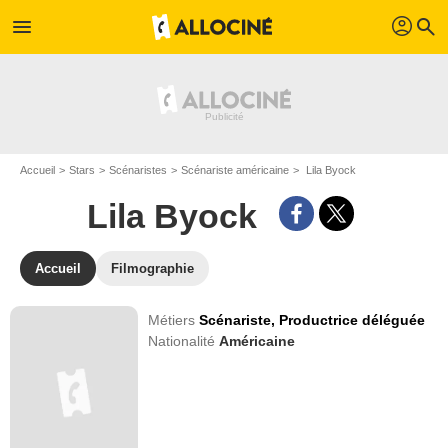
profil
menu
search
Accueil
Stars
Scénaristes
Scénariste américaine
Lila Byock
Lila Byock
Accueil
Filmographie
Métiers
Scénariste,
Productrice déléguée
Nationalité
Américaine