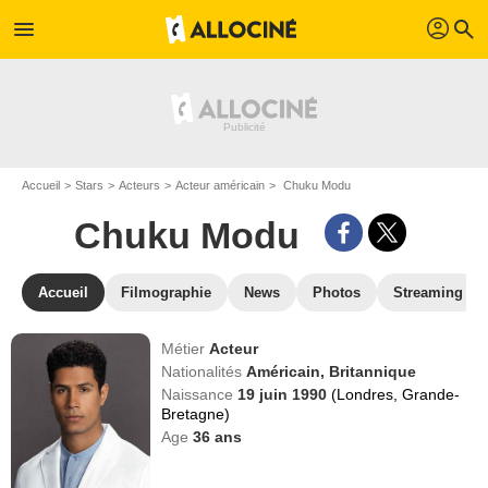
profil
menu
search
Accueil
Stars
Acteurs
Acteur américain
Chuku Modu
Chuku Modu
Accueil
Filmographie
News
Photos
Streaming
Métier
Acteur
Nationalités
Américain,
Britannique
Naissance
19 juin 1990
(Londres, Grande-
Bretagne)
Age
36
ans