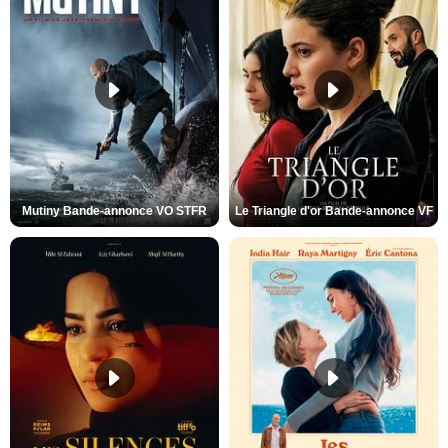
Mutiny Bande-annonce VO STFR
Le Triangle d'or Bande-annonce VF