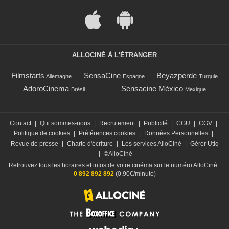
ALLOCINÉ À L'ÉTRANGER
Filmstarts
SensaCine
Beyazperde
Allemagne
Espagne
Turquie
AdoroCinema
Sensacine México
Brésil
Mexique
Contact
|
Qui sommes-nous
|
Recrutement
|
Publicité
|
CGU
|
CGV
|
Politique de cookies
|
Préférences cookies
|
Données Personnelles
|
Revue de presse
|
Charte d'écriture
|
Les services AlloCiné
|
Gérer Utiq
|
©AlloCiné
Retrouvez tous les horaires et infos de votre cinéma sur le numéro AlloCiné :
0 892 892 892
(0,90€/minute)