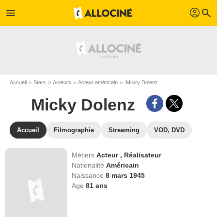
profil
menu
search
Accueil
Stars
Acteurs
Acteur américain
Micky Dolenz
Micky Dolenz
Accueil
Filmographie
Streaming
VOD, DVD
Métiers
Acteur
,
Réalisateur
Nationalité
Américain
Naissance
8 mars 1945
Age
81
ans