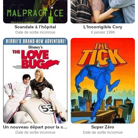
Scandale à l’hôpital
L'Incorrigible Cory
Date de sortie inconnue
6 janvier 1996
Un nouveau départ pour la coccinelle
Super Zéro
Date de sortie inconnue
Date de sortie inconnue