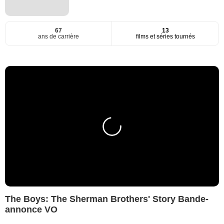
67
13
ans de carrière
films et séries tournés
The Boys: The Sherman Brothers' Story Bande-
annonce VO