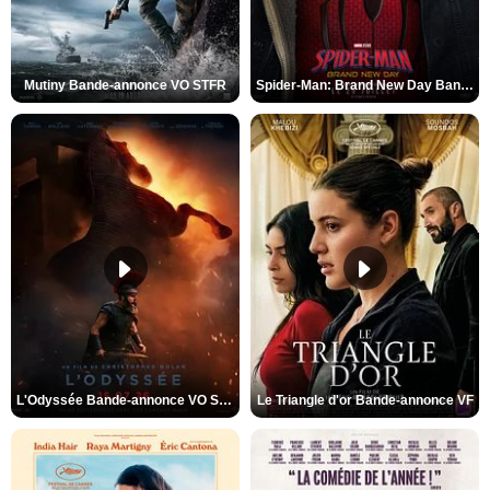
Mutiny Bande-annonce VO STFR
Spider-Man: Brand New Day Bande-annonce VO STFR
L'Odyssée Bande-annonce VO STFR
Le Triangle d'or Bande-annonce VF