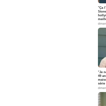
"Ça l
Stone
holly
meill
diman
"Je n
49 an
maiso
série 
diman