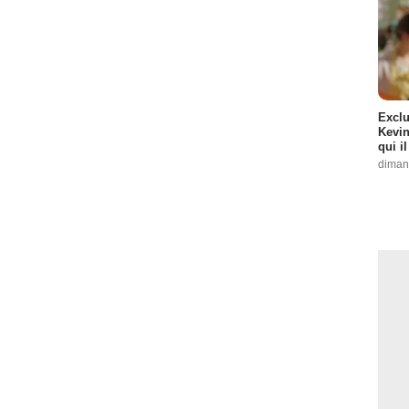
Exclu
Kevin
qui i
diman