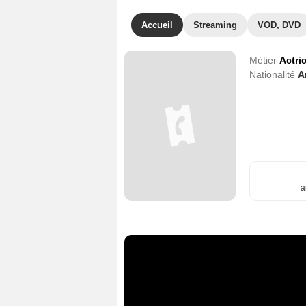
Accueil
Streaming
VOD, DVD
Métier
Actri
Nationalité
A
a