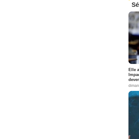
Sé
Elle 
Impac
deven
diman