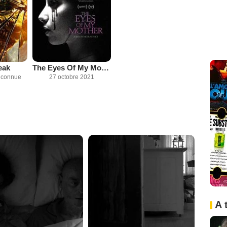
eak
The Eyes Of My Mother
inconnue
27 octobre 2021
A 