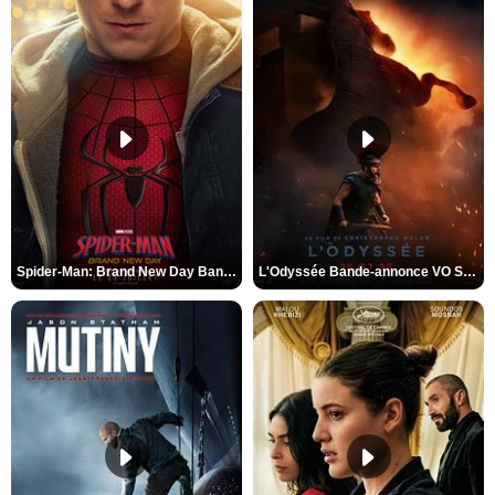
Spider-Man: Brand New Day Bande-annonce VO STFR
L'Odyssée Bande-annonce VO STFR