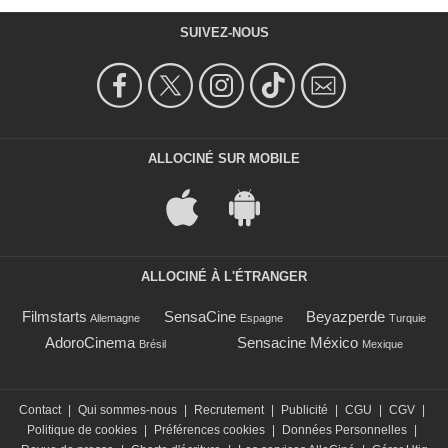
SUIVEZ-NOUS
ALLOCINÉ SUR MOBILE
ALLOCINÉ À L'ÉTRANGER
Filmstarts
SensaCine
Beyazperde
Allemagne
Espagne
Turquie
AdoroCinema
Sensacine México
Brésil
Mexique
Contact
|
Qui sommes-nous
|
Recrutement
|
Publicité
|
CGU
|
CGV
|
Politique de cookies
|
Préférences cookies
|
Données Personnelles
|