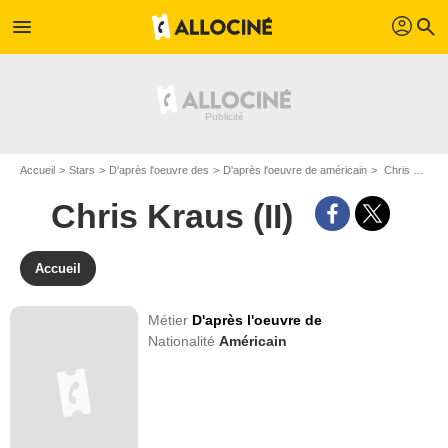
profil
menu
search
Accueil
Stars
D'après l'oeuvre des
D'après l'oeuvre de américain
Chris Kraus (II)
Chris Kraus (II)
Accueil
Métier
D'après l'oeuvre de
Nationalité
Américain